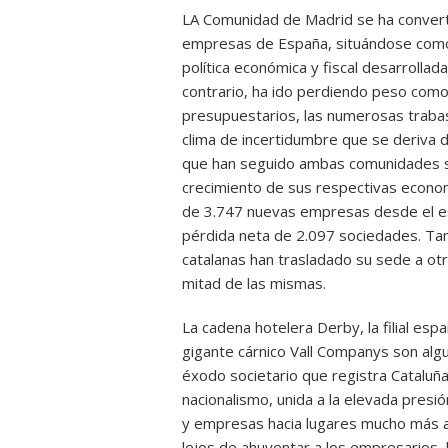
LA Comunidad de Madrid se ha convertid
empresas de España, situándose como l
política económica y fiscal desarrollad
contrario, ha ido perdiendo peso como
presupuestarios, las numerosas trabas
clima de incertidumbre que se deriva 
que han seguido ambas comunidades se
crecimiento de sus respectivas economí
de 3.747 nuevas empresas desde el esta
pérdida neta de 2.097 sociedades. Tan 
catalanas han trasladado su sede a ot
mitad de las mismas.
La cadena hotelera Derby, la filial es
gigante cárnico Vall Companys son alg
éxodo societario que registra Cataluña.
nacionalismo, unida a la elevada presi
y empresas hacia lugares mucho más at
lejos de ahuyentar a los empresarios, 