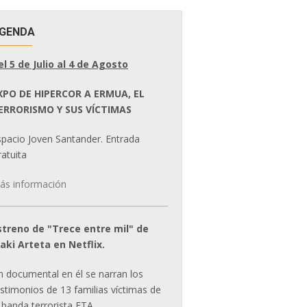
GENDA
el 5 de Julio al 4 de Agosto
XPO DE HIPERCOR A ERMUA, EL
ERRORISMO Y SUS VÍCTIMAS
spacio Joven Santander. Entrada
atuita
ás información
streno de "Trece entre mil" de
ñaki Arteta en Netflix.
n documental en él se narran los
estimonios de 13 familias víctimas de
 banda terrorista ETA.