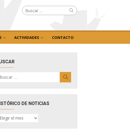
Buscar
Buscar
por:
E
ACTIVIDADES
CONTACTO
USCAR
uscar
Buscar
r:
ISTÓRICO DE NOTICIAS
ISTÓRICO
E
OTICIAS