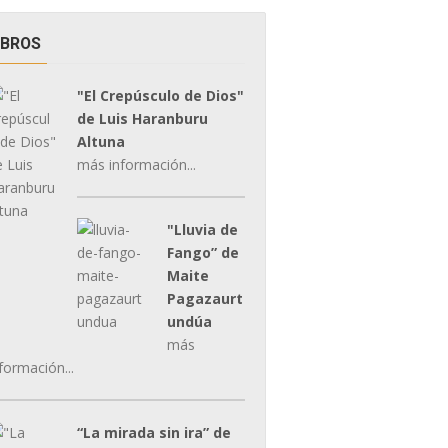
IBROS
"El Crepúsculo de Dios"
de Luis Haranburu
Altuna
más información...
"Lluvia de
Fango” de
Maite
Pagazaurt
undúa
más
formación...
“La mirada sin ira” de