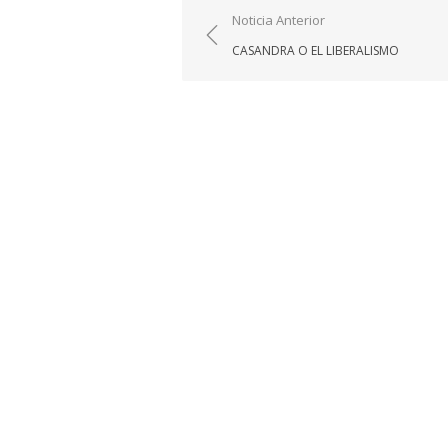
Navegación
Noticia Anterior
de
CASANDRA O EL LIBERALISMO
entradas