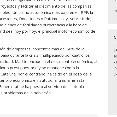
proyectos y facilitar el crecimiento de las compañías,
m
empleo. Un tramo autonómico más bajo en el IRPF, la
ucesiones, Donaciones y Patrimonio, y, sobre todo,
o elenco de facilidades burocráticas a la hora de
id sea, hoy por hoy, el principal motor económico de
N
ción de empresas, concentra más del 60% de la
L
paña durante la crisis, multiplicando por cuatro los
e
tualidad, Madrid encabeza el crecimiento económico, al
-
ilibrio presupuestario y se mantiene como la
I
taluña, por el contrario, ha caído en el pozo de la
ví
terioro económico e institucional tras la nefasta
eneralitat se ha puesto al servicio de la utopía
os problemas de la población.