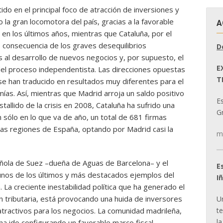
o en el principal foco de atracción de inversiones y
a gran locomotora del país, gracias a la favorable
A
a en los últimos años, mientras que Cataluña, por el
 consecuencia de los graves desequilibrios
D
 al desarrollo de nuevos negocios y, por supuesto, el
E
del proceso independentista. Las direcciones opuestas
T
 han traducido en resultados muy diferentes para el
as. Así, mientras que Madrid arroja un saldo positivo
E
llido de la crisis en 2008, Cataluña ha sufrido una
Gr
sólo en lo que va de año, un total de 681 firmas
ras regiones de España, optando por Madrid casi la
m
pañola de Suez –dueña de Aguas de Barcelona– y el
E
unos de los últimos y más destacados ejemplos del
I
 La creciente inestabilidad política que ha generado el
ón tributaria, está provocando una huida de inversores
U
t
ractivos para los negocios. La comunidad madrileña,
la
ha ido configurando un favorable marco fiscal,