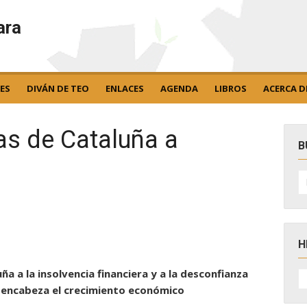
ara
ES
DIVÁN DE TEO
ENLACES
AGENDA
LIBROS
ACERCA D
s de Cataluña a
B
B
po
H
H
ña a la insolvencia financiera y a la desconfianza
D
d encabeza el crecimiento económico
N