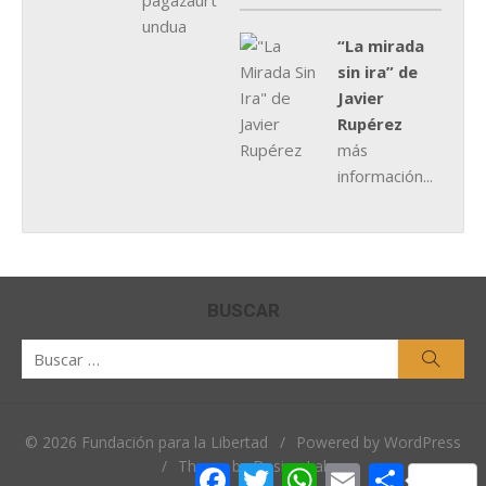
“La mirada
sin ira” de
Javier
Rupérez
más
información...
BUSCAR
Buscar
Busca
por:
© 2026 Fundación para la Libertad
/
Powered by WordPress
/
Theme by Design Lab
Facebook
Twitter
WhatsApp
Email
Comparti