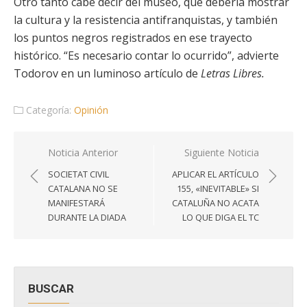
Otro tanto cabe decir del museo, que debería mostrar
la cultura y la resistencia antifranquistas, y también
los puntos negros registrados en ese trayecto
histórico. “Es necesario contar lo ocurrido”, advierte
Todorov en un luminoso artículo de
Letras
Libres.
Categoría:
Opinión
Navegación
Noticia Anterior
Siguiente Noticia
de
SOCIETAT CIVIL
APLICAR EL ARTÍCULO
entradas
CATALANA NO SE
155, «INEVITABLE» SI
MANIFESTARÁ
CATALUÑA NO ACATA
DURANTE LA DIADA
LO QUE DIGA EL TC
BUSCAR