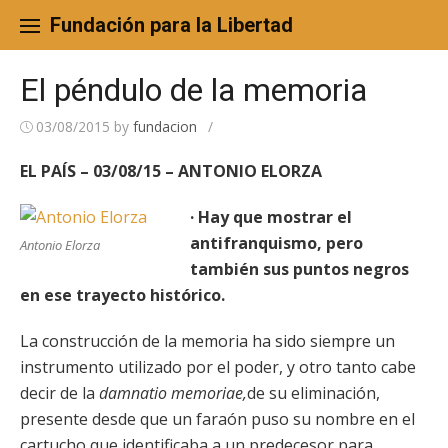
Skip
to
Fundación para la Libertad
content
El péndulo de la memoria
03/08/2015
by
fundacion
/
EL PAÍS – 03/08/15 – ANTONIO ELORZA
· Hay que mostrar el
antifranquismo, pero
Antonio Elorza
también sus puntos negros
en ese trayecto histórico.
La construcción de la memoria ha sido siempre un
instrumento utilizado por el poder, y otro tanto cabe
decir de la
damnatio
memoriae,
de su eliminación,
presente desde que un faraón puso su nombre en el
cartucho que identificaba a un predecesor para