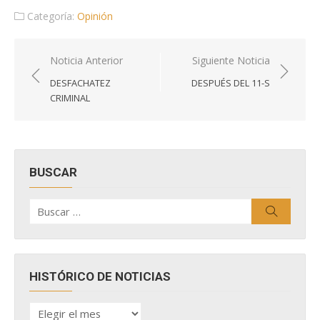
Categoría:
Opinión
Navegación
Noticia Anterior
Siguiente Noticia
de
DESFACHATEZ
DESPUÉS DEL 11-S
entradas
CRIMINAL
BUSCAR
Buscar
Buscar
por:
HISTÓRICO DE NOTICIAS
HISTÓRICO
DE