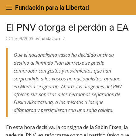
Skip
to
Fundación para la Libertad
content
El PNV otorga el perdón a EA
15/09/2003
by
fundacion
/
Que el nacionalismo vasco ha decidido uncir su
destino al llamado Plan Ibarretxe se puede
comprobar con gestos y movimientos que han
sorprendido a los vascos no nacionalistas, aunque
en Madrid se ignoran. Ahora, los dirigentes del PNV
ofrecen sus sonrisas a los hermanos separados de
Eusko Alkartasuna, a los mismos a los que
difamaron y persiguieron con una saña cainita.
En esta hora decisiva, la consigna de la Sabin Etxea, la
sede del PNV, es reforzarse como el partido único que