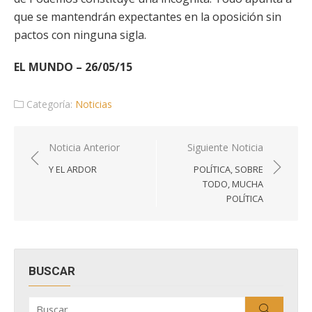
que se mantendrán expectantes en la oposición sin
pactos con ninguna sigla.
EL MUNDO – 26/05/15
Categoría:
Noticias
Navegación
Noticia Anterior
Siguiente Noticia
de
Y EL ARDOR
POLÍTICA, SOBRE
entradas
TODO, MUCHA
POLÍTICA
BUSCAR
Buscar
Buscar
por: