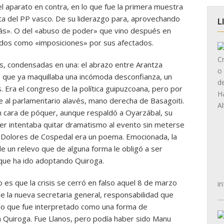
el aparato en contra, en lo que fue la primera muestra
a del PP vasco. De su liderazgo para, aprovechando
L
más». O del «abuso de poder» que vino después en
dos como «imposiciones» por sus afectados.
nas, condensadas en una: el abrazo entre Arantza
o que ya maquillaba una incómoda desconfianza, un
. Era el congreso de la política guipuzcoana, pero por
 al parlamentario alavés, mano derecha de Basagoiti.
n cara de póquer, aunque respaldó a Oyarzábal, su
er intentaba quitar dramatismo al evento sin meterse
 de Dolores de Cospedal era un poema. Emocionada, la
de un relevo que de alguna forma le obligó a ser
 que ha ido adoptando Quiroga.
 es que la crisis se cerró en falso aquel 8 de marzo
in
e la nueva secretaria general, responsabilidad que
n lo que fue interpretado como una forma de
 Quiroga. Fue Llanos, pero podía haber sido Manu