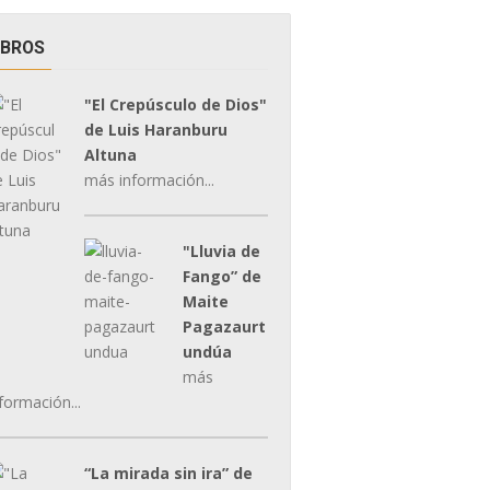
IBROS
"El Crepúsculo de Dios"
de Luis Haranburu
Altuna
más información...
"Lluvia de
Fango” de
Maite
Pagazaurt
undúa
más
formación...
“La mirada sin ira” de