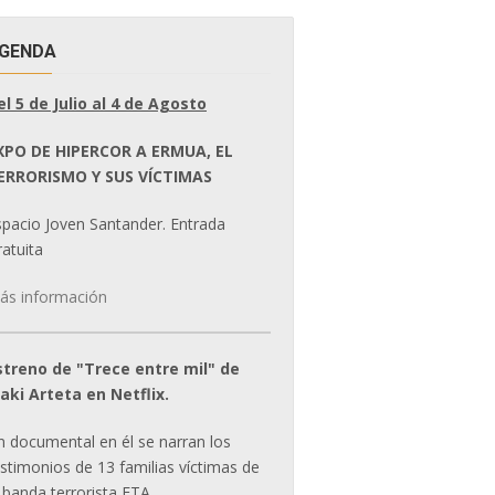
GENDA
el 5 de Julio al 4 de Agosto
XPO DE HIPERCOR A ERMUA, EL
ERRORISMO Y SUS VÍCTIMAS
spacio Joven Santander. Entrada
atuita
ás información
streno de "Trece entre mil" de
ñaki Arteta en Netflix.
n documental en él se narran los
estimonios de 13 familias víctimas de
 banda terrorista ETA.