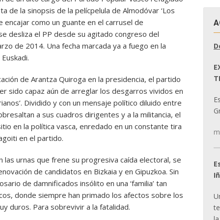
ta de la sinopsis de la pelícpelula de Almodóvar ‘Los
 encajar como un guante en el carrusel de
A
se desliza el PP desde su agitado congreso del
marzo de 2014. Una fecha marcada ya a fuego en la
D
 Euskadi.
E
T
ación de Arantza Quiroga en la presidencia, el partido
er sido capaz aún de arreglar los desgarros vividos en
E
ianos’. Dividido y con un mensaje político diluido entre
Gr
bresaltan a sus cuadros dirigentes y a la militancia, el
tio en la política vasca, enredado en un constante tira
m
goiti en el partido.
n las urnas que frene su progresiva caída electoral, se
E
novación de candidatos en Bizkaia y en Gipuzkoa. Sin
I
ario de damnificados insólito en una ‘familia’ tan
cos, donde siempre han primado los afectos sobre los
U
duros. Para sobrevivir a la fatalidad.
t
la