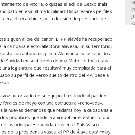
ntamiento de Vitoria, o quizás el edil de Getxo Iñaki
ndidato en esa última localidad. Disparesares perfiles
 era el recambio, sino la decisión de prescindir de
as siguen al pie del cañón. El PP alavés ha recuperado
la campaña electorallectoral alavesa. En su territorio,
uesto con autonomía plena. Alonsonso ha ascendido a
de Sanidad en sustitución de Ana Mato. Le toca estar
e una legislatura que resultará muy complicada para el
ado su perfil de verso suelto dentro del PP, pese a
zkoa.
avoz autorizado de su equipo, ha situado al partido
 y forales de mayo con una estructura «renovada»,
a a la nuevas demandas que reclama hoy la ciudadanía a
 a los populares que lidera a «redoblar el esfuerzo por
de las principales candidaturas en el País Vasco.
os de la presidencia vasca, el PP de Álava está «muy