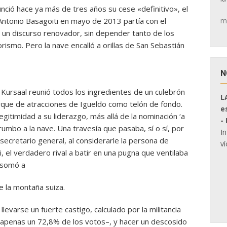
nció hace ya más de tres años su cese «definitivo», el
m
tonio Basagoiti en mayo de 2013 partía con el
o un discurso renovador, sin depender tanto de los
rismo. Pero la nave encalló a orillas de San Sebastián
N
l Kursaal reunió todos los ingredientes de un culebrón
L
rque de atracciones de Igueldo como telón de fondo.
e
gitimidad a su liderazgo, más allá de la nominación ‘a
-
rumbo a la nave. Una travesía que pasaba, sí o sí, por
I
secretario general, al considerarle la persona de
ví
, el verdadero rival a batir en una pugna que ventilaba
asomó a
e la montaña suiza.
levarse un fuerte castigo, calculado por la militancia
r apenas un 72,8% de los votos–, y hacer un descosido