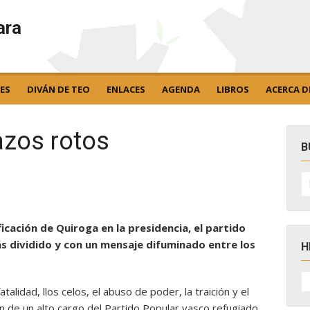
ara
ES
DIVÁN DE TEO
ENLACES
AGENDA
LIBROS
ACERCA D
azos rotos
B
B
po
ficación de Quiroga en la presidencia, el partido
s dividido y con un mensaje difuminado entre los
H
H
D
talidad, llos celos, el abuso de poder, la traición y el
N
n de un alto cargo del Partido Popular vasco refugiado