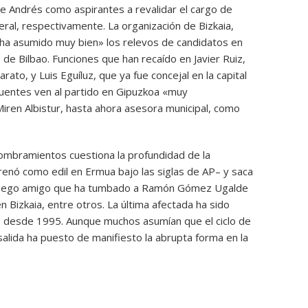
de Andrés como aspirantes a revalidar el cargo de
eral, respectivamente. La organización de Bizkaia,
a asumido muy bien» los relevos de candidatos en
 de Bilbao. Funciones que han recaído en Javier Ruiz,
arato, y Luis Eguíluz, que ya fue concejal en la capital
uentes ven al partido en Gipuzkoa «muy
iren Albistur, hasta ahora asesora municipal, como
nombramientos cuestiona la profundidad de la
renó como edil en Ermua bajo las siglas de AP– y saca
n fuego amigo que ha tumbado a Ramón Gómez Ugalde
 Bizkaia, entre otros. La última afectada ha sido
o desde 1995. Aunque muchos asumían que el ciclo de
salida ha puesto de manifiesto la abrupta forma en la