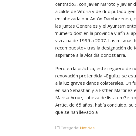
centrado», con Javier Maroto y Javier 
alcalde de Vitoria y de di-diputado gen
encabezada por Antón Damborenea, «h
las Juntas Generales y el Ayuntamiento
‘número dos’ en la provincia y afín al ap
vizcaína de 1999 a 2007. Las mismas f
recompuesto» tras la designación de M
aspirante a la Alcaldía donostiarra.
Pero en la práctica, este reguero de 
renovación pretendida –Eguíluz se est
a la luz graves daños colaterales. U
en San Sebastián y a Esther Martínez en
Marisa Arrúe, cabeza de lista en Getx
Arrúe, de 65 años, había concluido, su 
que se han llevado a
Categoría:
Noticias