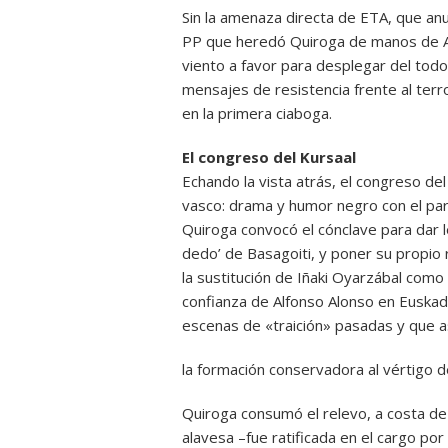
Sin la amenaza directa de ETA, que anu
PP que heredó Quiroga de manos de An
viento a favor para desplegar del tod
mensajes de resistencia frente al terro
en la primera ciaboga.
El congreso del Kursaal
Echando la vista atrás, el congreso de
vasco: drama y humor negro con el pa
Quiroga convocó el cónclave para dar le
dedo’ de Basagoiti, y poner su propio 
la sustitución de Iñaki Oyarzábal como 
confianza de Alfonso Alonso en Euskadi
escenas de «traición» pasadas y que 
la formación conservadora al vértigo d
Quiroga consumó el relevo, a costa de l
alavesa –fue ratificada en el cargo po