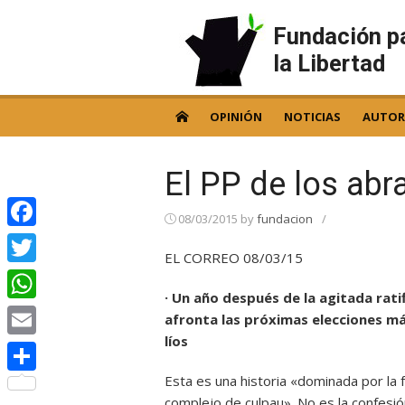
Skip
to
Fundación p
content
la Libertad
OPINIÓN
NOTICIAS
AUTOR
El PP de los abr
08/03/2015
by
fundacion
/
Facebook
EL CORREO 08/03/15
Twitter
· Un año después de la agitada rati
WhatsApp
afronta las próximas elecciones má
líos
Email
Esta es una historia «dominada por la fa
Compartir
complejo de culpau». No es la confesió