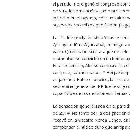
al partido. Pero ganó el congreso con 
de su «determinación» como president
lo hecho en el pasado, «dar un salto 
sucesivos recambios que fueron juzga
La cita fue prolija en simbólicas esce
Quiroga e Iñaki Oyarzábal, en un gest
vacío. Quién sabe si un ataque de celos
momentos se convirtió en un homenaje
En el escenario, Alonso comparecía co
cómplice, su «hermano». Y Borja Sémp
en jardines. Entre el público, la cara
secretaria general del PP fue testigo 
copartícipe de las decisiones internas
La sensación generalizada en el partido
de 2014. No tanto por la designación d
recayó en la vizcaína Nerea Llanos, e
compensar al núcleo duro que arropa a