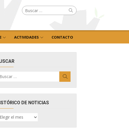
Buscar
Buscar
por:
E
ACTIVIDADES
CONTACTO
USCAR
uscar
Buscar
r:
ISTÓRICO DE NOTICIAS
ISTÓRICO
E
OTICIAS