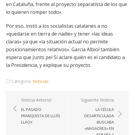
en Cataluña, frente al proyecto separatista de los que
lo quieren romper todo».
Por eso, instó a los socialistas catalanes a no
«quedarse en tierra de nadie» y tener «las ideas
claras» ya que «la situación actual no permite
posicionamientos relativos». García Albiol también
espera que Junts pel Sí aclare quién es el candidato a
la Presidencia, y explique su proyecto.
Categoría:
Noticias
Navegación
Noticia Anterior
Siguiente Noticia
de
EL PASADO
LA CÉLULA
entradas
FRANQUISTA DE LLUÍS
DESARTICULADA
LLACH
BUSCABA
«MASACRES» EN
ESPAÑA Y