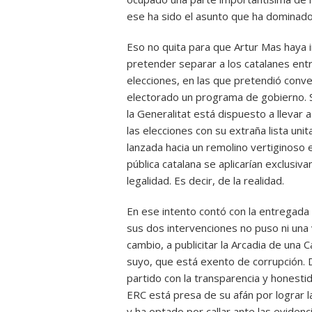
ese ha sido el asunto que ha dominado 
Eso no quita para que Artur Mas haya i
pretender separar a los catalanes entr
elecciones, en las que pretendió conve
electorado un programa de gobierno. 
la Generalitat está dispuesto a llevar a
las elecciones con su extraña lista uni
lanzada hacia un remolino vertiginoso 
pública catalana se aplicarían exclusi
legalidad. Es decir, de la realidad.
En ese intento contó con la entregada
sus dos intervenciones no puso ni una 
cambio, a publicitar la Arcadia de una 
suyo, que está exento de corrupción. 
partido con la transparencia y honestid
ERC está presa de su afán por lograr la 
y ha optado por callar ante las evidenc