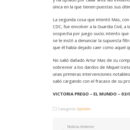
única en la que tienen puestas sus últ
La segunda cosa que intentó Mas, con l
CDC, fue envolver a la Guardia Civil, a l
sospecha por juego sucio; intento que 
se le instó a denunciar la supuesta fil
que él había dejado caer como aquel q
No salió dañado Artur Mas de su comp
sobrevivir a los dardos de Miquel Icet
unas primeras intervenciones notables.
salió cargando con el fracaso de su pr
VICTORIA PREGO – EL MUNDO – 03/
Categoría:
Opinión
Navegación
Noticia Anterior