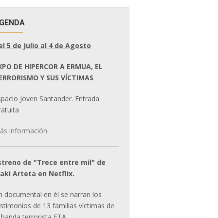
GENDA
el 5 de Julio al 4 de Agosto
XPO DE HIPERCOR A ERMUA, EL
ERRORISMO Y SUS VÍCTIMAS
spacio Joven Santander. Entrada
atuita
ás información
streno de "Trece entre mil" de
ñaki Arteta en Netflix.
n documental en él se narran los
estimonios de 13 familias víctimas de
 banda terrorista ETA.