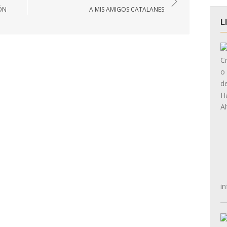
ÓN
A MIS AMIGOS CATALANES
L
in