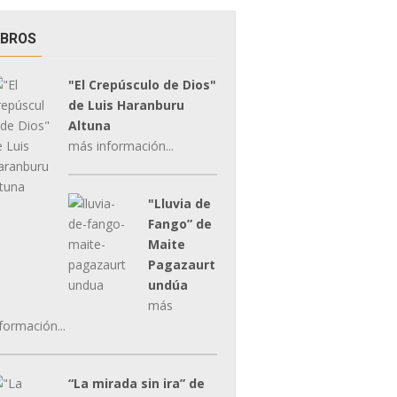
IBROS
"El Crepúsculo de Dios"
de Luis Haranburu
Altuna
más información...
"Lluvia de
Fango” de
Maite
Pagazaurt
undúa
más
formación...
“La mirada sin ira” de