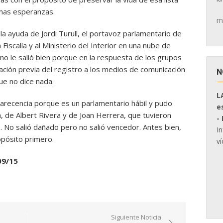
imas esperanzas.
m
a ayuda de Jordi Turull, el portavoz parlamentario de
a Fiscalía y al Ministerio del Interior en una nube de
no le salió bien porque en la respuesta de los grupos
tración previa del registro a los medios de comunicación
N
ue no dice nada.
L
arecencia porque es un parlamentario hábil y pudo
e
a, de Albert Rivera y de Joan Herrera, que tuvieron
-
 No salió dañado pero no salió vencedor. Antes bien,
I
opósito primero.
ví
09/15
Siguiente Noticia