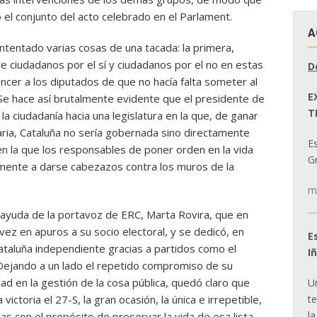
el conjunto del acto celebrado en el Parlament.
A
ntentado varias cosas de una tacada: la primera,
e ciudadanos por el sí y ciudadanos por el no en estas
D
ncer a los diputados de que no hacía falta someter al
E
Se hace así brutalmente evidente que el presidente de
T
 la ciudadanía hacia una legislatura en la que, de ganar
taria, Cataluña no sería gobernada sino directamente
E
en la que los responsables de poner orden en la vida
Gr
vamente a darse cabezazos contra los muros de la
m
 ayuda de la portavoz de ERC, Marta Rovira, que en
vez en apuros a su socio electoral, y se dedicó, en
E
Cataluña independiente gracias a partidos como el
I
Dejando a un lado el repetido compromiso de su
ad en la gestión de la cosa pública, quedó claro que
U
t
victoria el 27-S, la gran ocasión, la única e irrepetible,
la
ias con el propósito de preservar la vida de esa lista