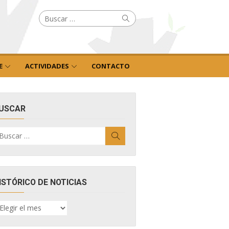
Buscar
Buscar
por:
E
ACTIVIDADES
CONTACTO
USCAR
uscar
Buscar
r:
ISTÓRICO DE NOTICIAS
ISTÓRICO
E
OTICIAS