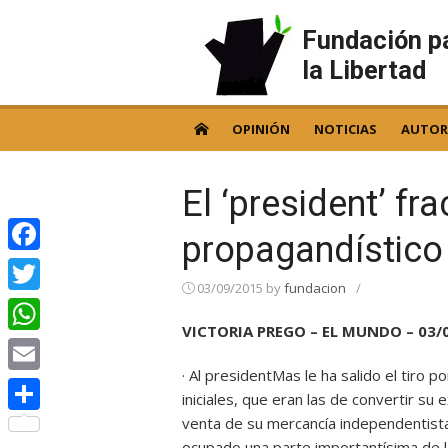
Skip
to
Fundación p
content
la Libertad
OPINIÓN
NOTICIAS
AUTOR
El ‘president’ fr
propagandístico
Facebook
03/09/2015
by
fundacion
/
Twitter
VICTORIA PREGO – EL MUNDO – 03/
WhatsApp
· Al presidentMas le ha salido el tiro p
Email
iniciales, que eran las de convertir s
venta de su mercancía independentista
Compartir
ocupado una parte importantísima de 