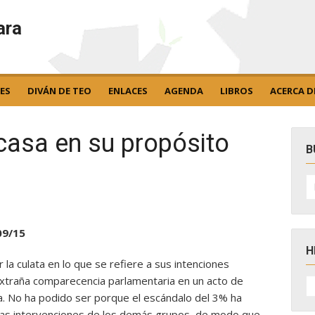
ara
ES
DIVÁN DE TEO
ENLACES
AGENDA
LIBROS
ACERCA D
acasa en su propósito
B
B
po
09/15
H
or la culata en lo que se refiere a sus intenciones
H
u extraña comparecencia parlamentaria en un acto de
D
. No ha podido ser porque el escándalo del 3% ha
N
las intervenciones de los demás grupos, de modo que