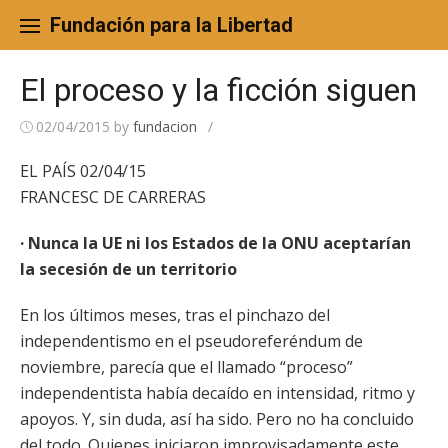
Skip
to
Fundación para la Libertad
content
El proceso y la ficción siguen
02/04/2015
by
fundacion
/
EL PAÍS 02/04/15
FRANCESC DE CARRERAS
· Nunca la UE ni los Estados de la ONU aceptarían
la secesión de un territorio
En los últimos meses, tras el pinchazo del
independentismo en el pseudoreferéndum de
noviembre, parecía que el llamado “proceso”
independentista había decaído en intensidad, ritmo y
apoyos. Y, sin duda, así ha sido. Pero no ha concluido
del todo. Quienes iniciaron improvisadamente este