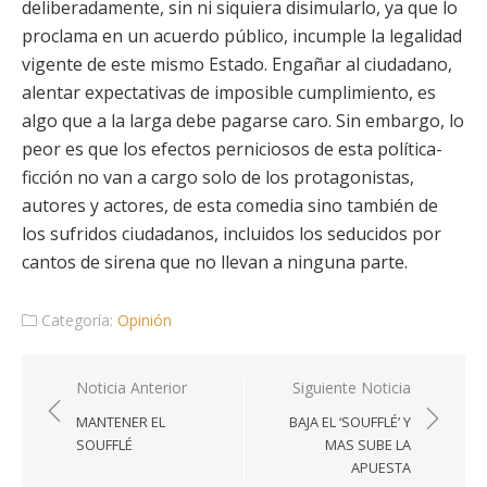
deliberadamente, sin ni siquiera disimularlo, ya que lo
proclama en un acuerdo público, incumple la legalidad
vigente de este mismo Estado. Engañar al ciudadano,
alentar expectativas de imposible cumplimiento, es
algo que a la larga debe pagarse caro. Sin embargo, lo
peor es que los efectos perniciosos de esta política-
ficción no van a cargo solo de los protagonistas,
autores y actores, de esta comedia sino también de
los sufridos ciudadanos, incluidos los seducidos por
cantos de sirena que no llevan a ninguna parte.
Categoría:
Opinión
Navegación
Noticia Anterior
Siguiente Noticia
de
MANTENER EL
BAJA EL ‘SOUFFLÉ’ Y
entradas
SOUFFLÉ
MAS SUBE LA
APUESTA