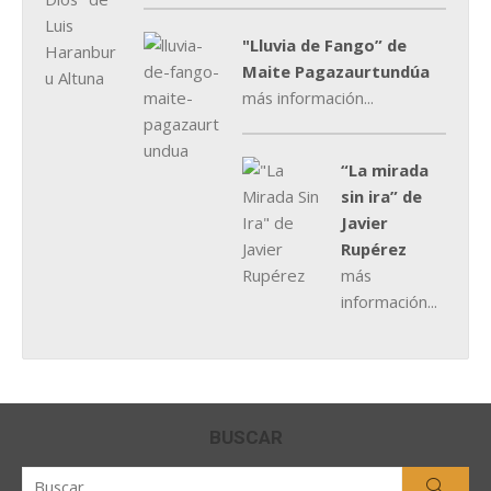
"Lluvia de Fango” de
Maite Pagazaurtundúa
más información...
“La mirada
sin ira” de
Javier
Rupérez
más
información...
BUSCAR
Buscar
Busca
por: