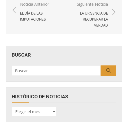
Navegación
Noticia Anterior
Siguiente Noticia
de
EL DÍA DE LAS
LA URGENCIA DE
entradas
IMPUTACIONES
RECUPERAR LA
VERDAD
BUSCAR
Buscar
Buscar
por:
HISTÓRICO DE NOTICIAS
HISTÓRICO
DE
NOTICIAS