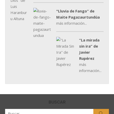
"Lluvia de Fango” de
Maite Pagazaurtundúa
más información...
“La mirada
sin ira” de
Javier
Rupérez
más
información...
BUSCAR
Buscar
Busca