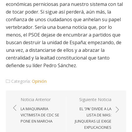
económicas perniciosas para nuestro sistema con tal
de tocar poder. Si sigue así perderá, aún más, la
confianza de unos ciudadanos que anhelan su papel
vertebrador. Sería una buena noticia que, por lo
menos, el PSOE dejase de encumbrar a partidos que
buscan destruir la unidad de España; empezando, de
una vez, a distanciarse de ellos y a abrazar la
centralidad y la lealtad constitucional que tanto
defiende su líder Pedro Sánchez.
Categoría:
Opinión
Navegación
Noticia Anterior
Siguiente Noticia
de
LA MAQUINARIA
EL ‘3%’ DIVIDE A LA
entradas
VICTIMISTA DE CDC SE
LISTA DE MAS:
PONE EN MARCHA
JUNQUERAS LE EXIGE
EXPLICACIONES