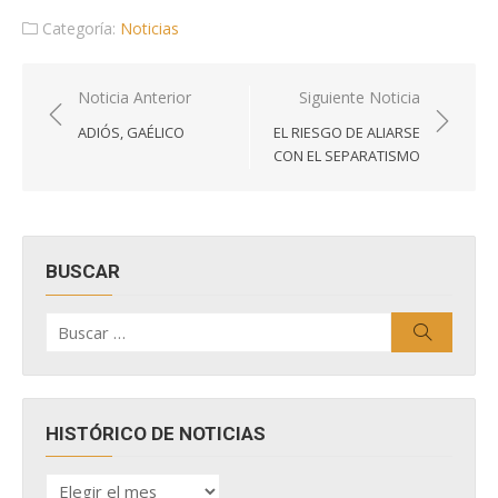
Categoría:
Noticias
Navegación
Noticia Anterior
Siguiente Noticia
de
ADIÓS, GAÉLICO
EL RIESGO DE ALIARSE
entradas
CON EL SEPARATISMO
BUSCAR
Buscar
Buscar
por:
HISTÓRICO DE NOTICIAS
HISTÓRICO
DE