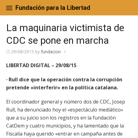
Skip
to
Fundación para la Libertad
content
La maquinaria victimista de
CDC se pone en marcha
29/08/2015
by
fundacion
/
LIBERTAD DIGITAL – 29/08/15
· Rull dice que la operación contra la corrupción
pretende «interferir» en la política catalana.
El coordinador general y número dos de CDC, Josep
Rull, ha denunciado hoy el «espectáculo mediático»
que a su juicio son los registros en la fundación
CatDem y cuatro municipios, y ha lamentado que la
Fiscalía haya querido «entrar en campaña antes de