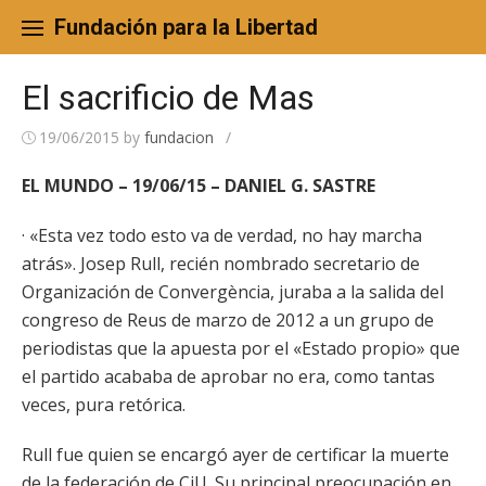
Skip
to
Fundación para la Libertad
content
El sacrificio de Mas
19/06/2015
by
fundacion
/
EL MUNDO – 19/06/15 – DANIEL G. SASTRE
· «Esta vez todo esto va de verdad, no hay marcha
atrás». Josep Rull, recién nombrado secretario de
Organización de Convergència, juraba a la salida del
congreso de Reus de marzo de 2012 a un grupo de
periodistas que la apuesta por el «Estado propio» que
el partido acababa de aprobar no era, como tantas
veces, pura retórica.
Rull fue quien se encargó ayer de certificar la muerte
de la federación de CiU. Su principal preocupación en