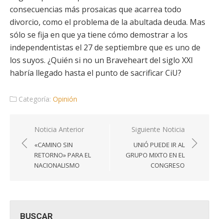
consecuencias más prosaicas que acarrea todo
divorcio, como el problema de la abultada deuda. Mas
sólo se fija en que ya tiene cómo demostrar a los
independentistas el 27 de septiembre que es uno de
los suyos. ¿Quién si no un Braveheart del siglo XXI
habría llegado hasta el punto de sacrificar CiU?
Categoría:
Opinión
Navegación
Noticia Anterior
Siguiente Noticia
de
«CAMINO SIN
UNIÓ PUEDE IR AL
entradas
RETORNO» PARA EL
GRUPO MIXTO EN EL
NACIONALISMO
CONGRESO
BUSCAR