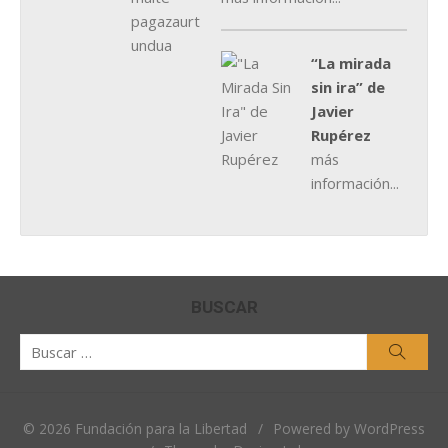
“La mirada
sin ira” de
Javier
Rupérez
más
información...
BUSCAR
Buscar
Busca
por:
© 2026 Fundación para la Libertad
/
Powered by WordPress