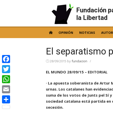
Skip
to
Fundación p
content
la Libertad
OPINIÓN
NOTICIAS
AUTOR
El separatismo p
28/09/2015
by
fundacion
/
Facebook
EL MUNDO 28/09/15 – EDITORIAL
Twitter
· La apuesta soberanista de Artur M
WhatsApp
urnas. Los catalanes han evidencia
suma de los votos de Junts pel Sí y 
Email
sociedad catalana está partida en 
secesión.
Compartir