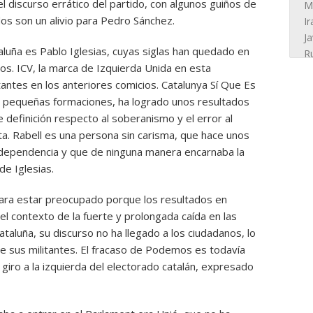
l discurso errático del partido, con algunos guiños de
dos son un alivio para Pedro Sánchez.
luña es Pablo Iglesias, cuyas siglas han quedado en
s. ICV, la marca de Izquierda Unida en esta
ntes en los anteriores comicios. Catalunya Sí Que Es
 pequeñas formaciones, ha logrado unos resultados
 definición respecto al soberanismo y el error al
sta. Rabell es una persona sin carisma, que hace unos
ndependencia y que de ninguna manera encarnaba la
e Iglesias.
para estar preocupado porque los resultados en
l contexto de la fuerte y prolongada caída en las
aluña, su discurso no ha llegado a los ciudadanos, lo
re sus militantes. El fracaso de Podemos es todavía
 giro a la izquierda del electorado catalán, expresado