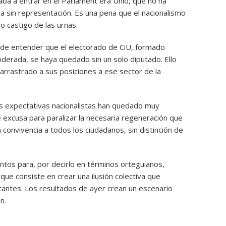
aba a entrar en el Parlament era Unió, que no ha
a sin representación. Es una pena que el nacionalismo
 castigo de las urnas.
il de entender que el electorado de CiU, formado
derada, se haya quedado sin un solo diputado. Ello
arrastrado a sus posiciones a ese sector de la
as expectativas nacionalistas han quedado muy
e excusa para paralizar la necesaria regeneración que
 convivencia a todos los ciudadanos, sin distinción de
untos para, por decirlo en términos orteguianos,
que consiste en crear una ilusión colectiva que
tantes. Los resultados de ayer crean un escenario
n.