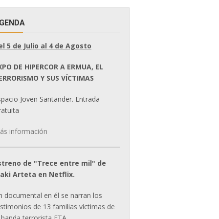
GENDA
el 5 de Julio al 4 de Agosto
XPO DE HIPERCOR A ERMUA, EL
ERRORISMO Y SUS VÍCTIMAS
spacio Joven Santander. Entrada
atuita
ás información
streno de "Trece entre mil" de
ñaki Arteta en Netflix.
n documental en él se narran los
estimonios de 13 familias víctimas de
 banda terrorista ETA.