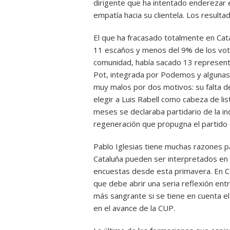
dirigente que ha intentado enderezar e
empatía hacia su clientela. Los resulta
El que ha fracasado totalmente en Cata
11 escaños y menos del 9% de los voto
comunidad, había sacado 13 representa
Pot, integrada por Podemos y algunas
muy malos por dos motivos: su falta de
elegir a Luis Rabell como cabeza de li
meses se declaraba partidario de la i
regeneración que propugna el partido d
Pablo Iglesias tiene muchas razones 
Cataluña pueden ser interpretados en e
encuestas desde esta primavera. En Cat
que debe abrir una seria reflexión ent
más sangrante si se tiene en cuenta el
en el avance de la CUP.