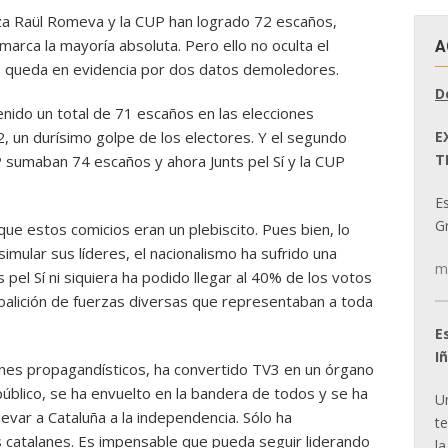
beza Raül Romeva y la CUP han logrado 72 escaños,
arca la mayoría absoluta. Pero ello no oculta el
A
ue queda en evidencia por dos datos demoledores.
D
nido un total de 71 escaños en las elecciones
E
, un durísimo golpe de los electores. Y el segundo
T
 sumaban 74 escaños y ahora Junts pel Sí y la CUP
E
Gr
que estos comicios eran un plebiscito. Pues bien, lo
imular sus líderes, el nacionalismo ha sufrido una
m
 pel Sí ni siquiera ha podido llegar al 40% de los votos
alición de fuerzas diversas que representaban a toda
E
I
 fines propagandísticos, ha convertido TV3 en un órgano
público, se ha envuelto en la bandera de todos y se ha
U
evar a Cataluña a la independencia. Sólo ha
t
s catalanes. Es impensable que pueda seguir liderando
la