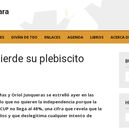
ara
ES
DIVÁN DE TEO
ENLACES
AGENDA
LIBROS
ACERCA D
ierde su plebiscito
B
B
po
as y Oriol Junqueras se estrelló ayer en las
do que no quieren la independencia porque la
H
CUP no llega al 48%, una cifra que revela que la
H
dos y que deslegitima cualquier intento de
D
N