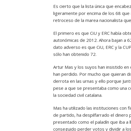
Es cierto que la lista única que enca
ligeramente por encima de los 68 que m
retroceso de la marea nacionalista q
El primero es que CiU y ERC había obte
autonómicas de 2012. Ahora bajan a 62
dato adverso es que CiU, ERC y la CUP
sólo han obtenido 72.
Artur Mas y los suyos han insistido en 
han perdido. Por mucho que quieran dis
derrota en las urnas y ello porque Junts
pese a que se presentaba como una co
la sociedad civil catalana.
Mas ha utilizado las instituciones con
de partido, ha despilfarrado el dinero 
presentado como el paladín que iba a ll
conseguido perder votos y dividir a lo