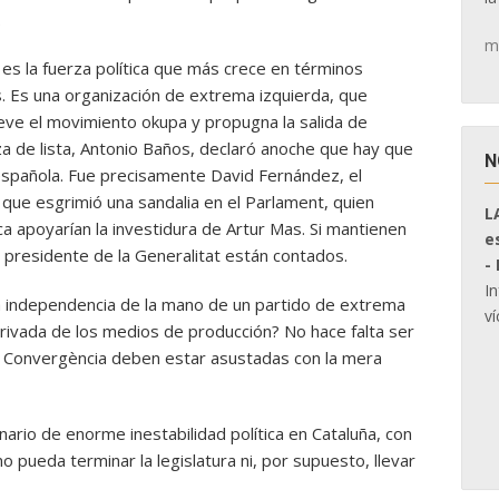
.
m
es la fuerza política que más crece en términos
s. Es una organización de extrema izquierda, que
mueve el movimiento okupa y propugna la salida de
a de lista, Antonio Baños, declaró anoche que hay que
N
española. Fue precisamente David Fernández, el
que esgrimió una sandalia en el Parlament, quien
L
apoyarían la investidura de Artur Mas. Si mantienen
e
al presidente de la Generalitat están contados.
-
I
a independencia de la mano de un partido de extrema
ví
privada de los medios de producción? No hace falta ser
e Convergència deben estar asustadas con la mera
ario de enorme inestabilidad política en Cataluña, con
o pueda terminar la legislatura ni, por supuesto, llevar