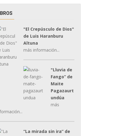
IBROS
"El Crepúsculo de Dios"
de Luis Haranburu
Altuna
más información...
"Lluvia de
Fango” de
Maite
Pagazaurt
undúa
más
formación...
“La mirada sin ira” de