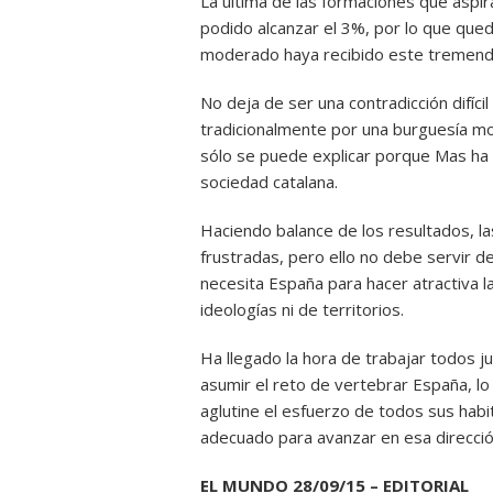
La última de las formaciones que aspir
podido alcanzar el 3%, por lo que qued
moderado haya recibido este tremendo
No deja de ser una contradicción difíc
tradicionalmente por una burguesía mo
sólo se puede explicar porque Mas ha 
sociedad catalana.
Haciendo balance de los resultados, l
frustradas, pero ello no debe servir d
necesita España para hacer atractiva la
ideologías ni de territorios.
Ha llegado la hora de trabajar todos j
asumir el reto de vertebrar España, lo 
aglutine el esfuerzo de todos sus habi
adecuado para avanzar en esa direcció
EL MUNDO 28/09/15 – EDITORIAL