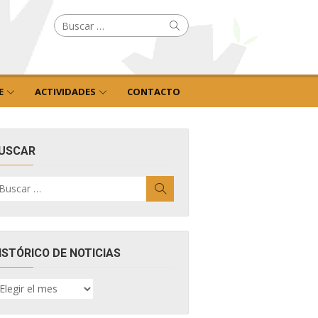
Buscar
Buscar
por:
E
ACTIVIDADES
CONTACTO
USCAR
uscar
Buscar
r:
ISTÓRICO DE NOTICIAS
ISTÓRICO
E
OTICIAS