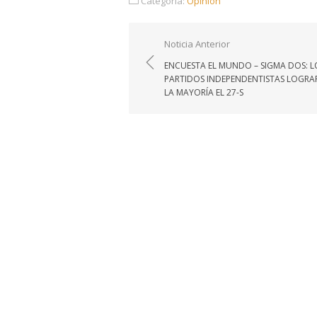
Categoría:
Opinión
Navegación
Noticia Anterior
de
ENCUESTA EL MUNDO – SIGMA DOS: L
entradas
PARTIDOS INDEPENDENTISTAS LOGR
LA MAYORÍA EL 27-S