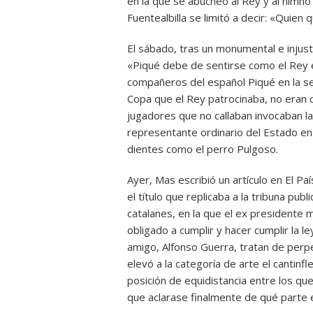
en la que se abucheó al Rey y al himn
Fuentealbilla se limitó a decir: «Quien 
El sábado, tras un monumental e injust
«Piqué debe de sentirse como el Rey e
compañeros del español Piqué en la sel
Copa que el Rey patrocinaba, no eran 
jugadores que no callaban invocaban la 
representante ordinario del Estado en 
dientes como el perro Pulgoso.
Ayer, Mas escribió un artículo en El Pa
el título que replicaba a la tribuna pub
catalanes, en la que el ex presidente
obligado a cumplir y hacer cumplir la l
amigo, Alfonso Guerra, tratan de perpe
elevó a la categoría de arte el cantinf
posición de equidistancia entre los que
que aclarase finalmente de qué parte 