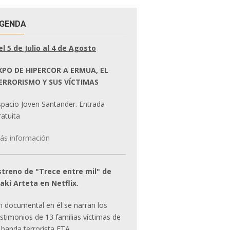
GENDA
el 5 de Julio al 4 de Agosto
XPO DE HIPERCOR A ERMUA, EL
ERRORISMO Y SUS VÍCTIMAS
spacio Joven Santander. Entrada
atuita
ás información
streno de "Trece entre mil" de
ñaki Arteta en Netflix.
n documental en él se narran los
estimonios de 13 familias víctimas de
 banda terrorista ETA.