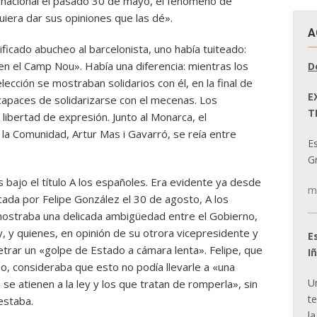
o nacional el pasado 30 de mayo, el fenómeno de
quiera dar sus opiniones que las dé».
A
ificado abucheo al barcelonista, uno había tuiteado:
n el Camp Nou». Había una diferencia: mientras los
D
ección se mostraban solidarios con él, en la final de
E
capaces de solidarizarse con el mecenas. Los
T
libertad de expresión. Junto al Monarca, el
la Comunidad, Artur Mas i Gavarró, se reía entre
E
Gr
ís bajo el título A los españoles. Era evidente ya desde
m
licada por Felipe González el 30 de agosto, A los
 mostraba una delicada ambigüedad entre el Gobierno,
ey, y quienes, en opinión de su otrora vicepresidente y
E
trar un «golpe de Estado a cámara lenta». Felipe, que
I
leo, consideraba que esto no podía llevarle a «una
U
 se atienen a la ley y los que tratan de romperla», sin
t
estaba.
la