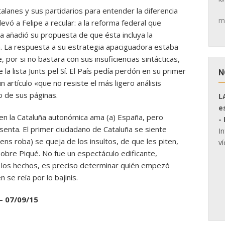
alanes y sus partidarios para entender la diferencia
m
levó a Felipe a recular: a la reforma federal que
a añadió su propuesta de que ésta incluya la
. La respuesta a su estrategia apaciguadora estaba
, por si no bastara con sus insuficiencias sintácticas,
la lista Junts pel Sí. El País pedía perdón en su primer
N
un artículo «que no resiste el más ligero análisis
o de sus páginas.
L
e
 en la Cataluña autonómica ama (a) España, pero
-
senta. El primer ciudadano de Cataluña se siente
I
ens roba) se queja de los insultos, de que les piten,
ví
pobre Piqué. No fue un espectáculo edificante,
ar los hechos, es preciso determinar quién empezó
 se reía por lo bajinis.
 07/09/15