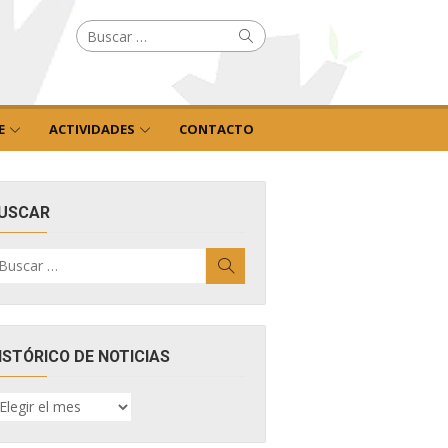
Buscar
Buscar
por:
E
ACTIVIDADES
CONTACTO
USCAR
uscar
Buscar
r:
ISTÓRICO DE NOTICIAS
ISTÓRICO
E
OTICIAS