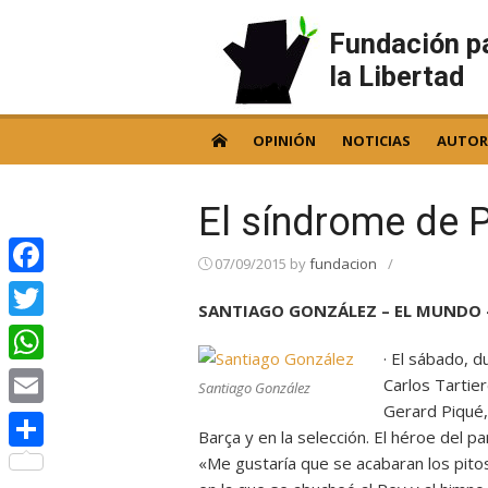
Skip
to
Fundación p
content
la Libertad
OPINIÓN
NOTICIAS
AUTOR
El síndrome de 
07/09/2015
by
fundacion
/
Facebook
SANTIAGO GONZÁLEZ – EL MUNDO –
Twitter
· El sábado, d
WhatsApp
Carlos Tartie
Santiago González
Gerard Piqué,
Email
Barça y en la selección. El héroe del pa
«Me gustaría que se acabaran los pitos
Compartir