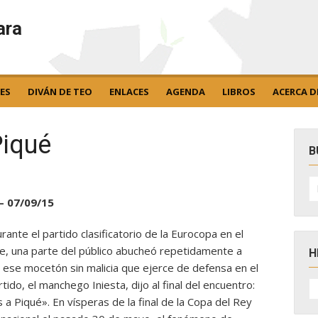
ara
ES
DIVÁN DE TEO
ENLACES
AGENDA
LIBROS
ACERCA D
Piqué
B
B
po
 07/09/15
urante el partido clasificatorio de la Eurocopa en el
re, una parte del público abucheó repetidamente a
H
 ese mocetón sin malicia que ejerce de defensa en el
H
rtido, el manchego Iniesta, dijo al final del encuentro:
D
 a Piqué». En vísperas de la final de la Copa del Rey
N