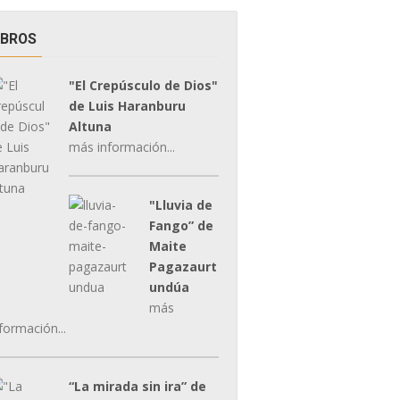
IBROS
"El Crepúsculo de Dios"
de Luis Haranburu
Altuna
más información...
"Lluvia de
Fango” de
Maite
Pagazaurt
undúa
más
formación...
“La mirada sin ira” de