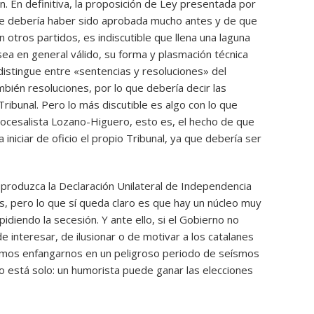
ón. En definitiva, la proposición de Ley presentada por
ue debería haber sido aprobada mucho antes y de que
tros partidos, es indiscutible que llena una laguna
sea en general válido, su forma y plasmación técnica
istingue entre «sentencias y resoluciones» del
mbién resoluciones, por lo que debería decir las
ribunal. Pero lo más discutible es algo con lo que
 procesalista Lozano-Higuero, esto es, el hecho de que
 iniciar de oficio el propio Tribunal, ya que debería ser
 produzca la Declaración Unilateral de Independencia
s, pero lo que sí queda claro es que hay un núcleo muy
diendo la secesión. Y ante ello, si el Gobierno no
e interesar, de ilusionar o de motivar a los catalanes
emos enfangarnos en un peligroso periodo de seísmos
no está solo: un humorista puede ganar las elecciones