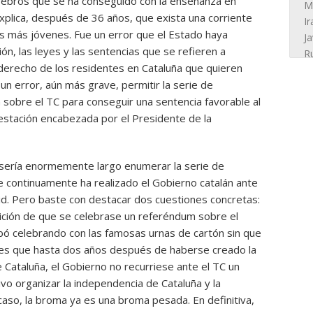
erebros que se ha conseguido con la enseñanza en
explica, después de 36 años, que exista una corriente
os más jóvenes. Fue un error que el Estado haya
ión, las leyes y las sentencias que se refieren a
 derecho de los residentes en Cataluña que quieren
un error, aún más grave, permitir la serie de
 sobre el TC para conseguir una sentencia favorable al
estación encabezada por el Presidente de la
, sería enormemente largo enumerar la serie de
e continuamente ha realizado el Gobierno catalán ante
id. Pero baste con destacar dos cuestiones concretas:
bición de que se celebrase un referéndum sobre el
abó celebrando con las famosas urnas de cartón sin que
da es que hasta dos años después de haberse creado la
e Cataluña, el Gobierno no recurriese ante el TC un
vo organizar la independencia de Cataluña y la
aso, la broma ya es una broma pesada. En definitiva,