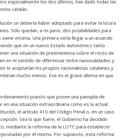
ero especialmente los dos últimos, han dado todas las
nismo catalán.
ución se debería haber adoptado para evitar la locura
anes. Sólo quedan, a mi juicio, dos posibilidades para
s viene encima. Una primera sería llegar a un acuerdo
etiendo que en un nuevo Estado Autonómico tanto
tener una situación de preeminencia sobre el resto de
igen en el sentido de diferenciar entre nacionalidades y
te lo aceptarían los propios nacionalistas catalanes y
mitirían mucho menos. Ese es el grave dilema en que
ro ordenamiento puesto que posee una panoplia de
 en una situación extraordinaria como es la actual:
titución, el artículo 410 del Código Penal o, en un caso
xcepción. Sea lo que fuere, el Gobierno ha decidido
to, mediante la reforma de la LOTC para establecer
ejecutadas por él mismo. Por supuesto, esta reforma