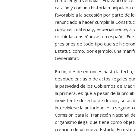
como lengua vehicular. El lavado de c
catalán y con una historia manipulada 
favorable a la secesión por parte de l
renunciado a hacer cumplir la Constituc
cualquier materia y, especialmente, al
recibir las enseñanzas en español. Fue 
presiones de todo tipo que se hicieron
Estatut, como, por ejemplo, una manif
Generalitat.
En fin, desde entonces hasta la fecha
desobediencias o de actos ilegales qu
la pasividad de los Gobiernos de Madr
la primera, es que a pesar de la prohi
inexistente derecho de decidir, se ac
interviniese la autoridad. Y la segun
Comisión para la Transición Nacional d
organismo ilegal que tiene como objeti
creación de un nuevo Estado. En este c