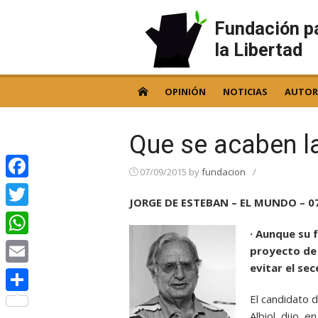
Skip
to
Fundación p
content
la Libertad
OPINIÓN
NOTICIAS
AUTOR
Que se acaben l
07/09/2015
by
fundacion
/
Facebook
JORGE DE ESTEBAN – EL MUNDO – 0
Twitter
· Aunque su 
WhatsApp
proyecto de 
evitar el se
Email
El candidato d
Compartir
Albiol, dijo, 