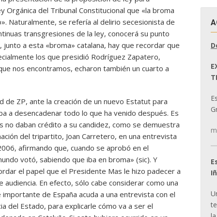
ey Orgánica del Tribunal Constitucional que «la broma
. Naturalmente, se refería al delirio secesionista de
A
ontinuas transgresiones de la ley, conocerá su punto
, junto a esta «broma» catalana, hay que recordar que
D
ecialmente los que presidió Rodríguez Zapatero,
E
n que nos encontramos, echaron también un cuarto a
T
E
ad de ZP, ante la creación de un nuevo Estatut para
Gr
 iba a desencadenar todo lo que ha venido después. Es
nes no daban crédito a su candidez, como se demuestra
m
ción del tripartito, Joan Carretero, en una entrevista
2006, afirmando que, cuando se aprobó en el
mundo votó, sabiendo que iba en broma» (sic). Y
E
ordar el papel que el Presidente Mas le hizo padecer a
I
e audiencia. En efecto, sólo cabe considerar como una
U
 importante de España acuda a una entrevista con el
t
a del Estado, para explicarle cómo va a ser el
la