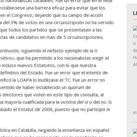
os nacionalistas catalanes. Fue un error que en el Real
stableciese una barrera eficaz para evitar que los
L
r en el Congreso, dejando que su campo de acción
a del 3% de votos en una circunscripción no ha servido
 que todos los partidos que se presentasen a las
stas de candidatos en más de 5 circunscripciones.
nstitución, siguiendo el nefasto ejemplo de la II
itivo», que ha permitido a los nacionalistas exigir el
incluso nuevos Estatutos, con lo que nuestra
definitivo del Estado. Fue un error que el intento de
ificó la LOAPA lo inutilizase el TC. Fue un error no
 sentido de haber establecido un quórum de
s electores que voten en este tipo de consulta, al
ayoría cualificada para la victoria del sí o del no. Si
obado el Estatut de 2006, puesto que no participó ni
in
güística en Cataluña, negando la enseñanza en español