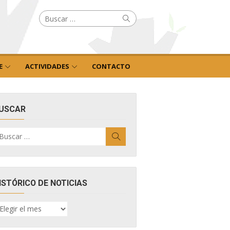
Buscar
Buscar
por:
E
ACTIVIDADES
CONTACTO
USCAR
uscar
Buscar
r:
ISTÓRICO DE NOTICIAS
ISTÓRICO
E
OTICIAS