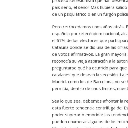
proceso secesionista que han desencad
país serio, el señor Mas hubiera salido
de un psiquiátrico o en un furgón polici
Pero retrocedamos unos años atrás. El
española por referéndum nacional, alc
el 67% de los electores que participar
Cataluña donde se dio una de las cifra
de votos afirmativos. La gran mayoría 
reconocía su vieja aspiración a la aut
preguntarse qué ha ocurrido para que 
catalanes que desean la secesión. La e
Madrid, como los de Barcelona, no se h
permitía, dentro de unos límites, nuest
Sea lo que sea, debemos afrontar la re
esta fuerte tendencia centrífuga del Es
poder superar o embridar las tendenci
pueden enumerar algunos de los mucho