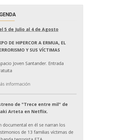
GENDA
el 5 de Julio al 4 de Agosto
XPO DE HIPERCOR A ERMUA, EL
ERRORISMO Y SUS VÍCTIMAS
spacio Joven Santander. Entrada
atuita
ás información
streno de "Trece entre mil" de
ñaki Arteta en Netflix.
n documental en él se narran los
estimonios de 13 familias víctimas de
 banda terrorista ETA.