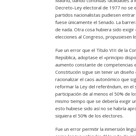
Madrid, dando continuas facilidades a l
Decreto-Ley electoral de 1977 no se e
partidos nacionalistas pudiesen entra
fuese únicamente el Senado. La barrer
de nada. Otra cosa hubiera sido exigir
elecciones al Congreso, propusiesen li
Fue un error que el Título VIII de la Co
República, adoptase el «principio dispos
aumento constante de competencias e 
Constitución sigue sin tener un diseño 
racionalizar el caos autonómico que sign
reformar la Ley del referéndum, en el
participación de al menos el 50% de lo
mismo tiempo que se debería exigir una m
esto hubiese sido así no se habría apr
siquiera el 50% de los electores.
Fue un error permitir la inmersión lin