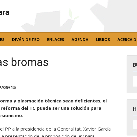
ara
ES
DIVÁN DE TEO
ENLACES
AGENDA
LIBROS
ACERCA D
as bromas
B
B
po
7/09/15
forma y plasmación técnica sean deficientes, el
reforma del TC puede ser una solución para
H
cesionismo.
H
D
el PP a la presidencia de la Generalitat, Xavier García
N
en la presentación de la proposición de ley para