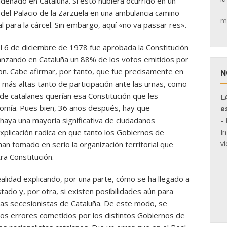
enado en Cataluña. Si esto hubiera ocurrido en un
 del Palacio de la Zarzuela en una ambulancia camino
m
al para la cárcel. Sin embargo, aquí «no va passar res».
 6 de diciembre de 1978 fue aprobada la Constitución
anzando en Cataluña un 88% de los votos emitidos por
on. Cabe afirmar, por tanto, que fue precisamente en
N
s más altas tanto de participación ante las urnas, como
de catalanes querían esa Constitución que les
L
onomía. Pues bien, 36 años después, hay que
e
haya una mayoría significativa de ciudadanos
-
I
xplicación radica en que tanto los Gobiernos de
ví
an tomado en serio la organización territorial que
ra Constitución.
alidad explicando, por una parte, cómo se ha llegado a
tado y, por otra, si existen posibilidades aún para
as secesionistas de Cataluña. De este modo, se
s errores cometidos por los distintos Gobiernos de