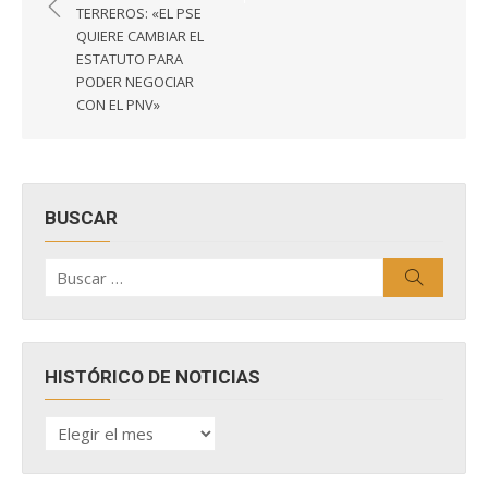
entradas
TERREROS: «EL PSE
QUIERE CAMBIAR EL
ESTATUTO PARA
PODER NEGOCIAR
CON EL PNV»
BUSCAR
Buscar
Buscar
por:
HISTÓRICO DE NOTICIAS
HISTÓRICO
DE
NOTICIAS