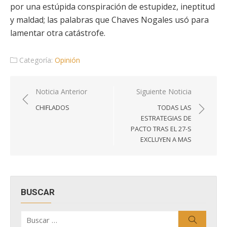
por una estúpida conspiración de estupidez, ineptitud
y maldad; las palabras que Chaves Nogales usó para
lamentar otra catástrofe.
Categoría:
Opinión
Navegación
Noticia Anterior
Siguiente Noticia
de
CHIFLADOS
TODAS LAS
entradas
ESTRATEGIAS DE
PACTO TRAS EL 27-S
EXCLUYEN A MAS
BUSCAR
Buscar
Buscar
por: