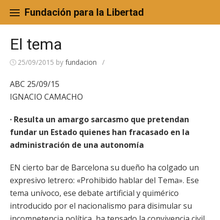
Skip
to
Fundación para la Libertad
content
El tema
25/09/2015
by
fundacion
/
ABC 25/09/15
IGNACIO CAMACHO
· Resulta un amargo sarcasmo que pretendan
fundar un Estado quienes han fracasado en la
administración de una autonomía
EN cierto bar de Barcelona su dueño ha colgado un
expresivo letrero: «Prohibido hablar del Tema». Ese
tema unívoco, ese debate artificial y quimérico
introducido por el nacionalismo para disimular su
incompetencia política, ha tensado la convivencia civil