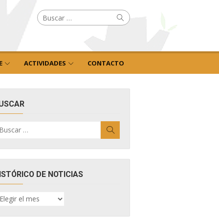
Buscar
Buscar
por:
E
ACTIVIDADES
CONTACTO
USCAR
uscar
Buscar
r:
ISTÓRICO DE NOTICIAS
ISTÓRICO
E
OTICIAS