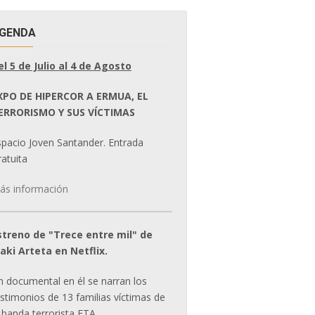
GENDA
el 5 de Julio al 4 de Agosto
XPO DE HIPERCOR A ERMUA, EL
ERRORISMO Y SUS VÍCTIMAS
spacio Joven Santander. Entrada
atuita
ás información
streno de "Trece entre mil" de
ñaki Arteta en Netflix.
n documental en él se narran los
estimonios de 13 familias víctimas de
 banda terrorista ETA.