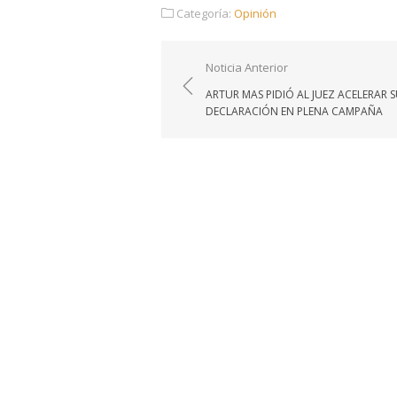
Categoría:
Opinión
Navegación
Noticia Anterior
de
ARTUR MAS PIDIÓ AL JUEZ ACELERAR 
entradas
DECLARACIÓN EN PLENA CAMPAÑA