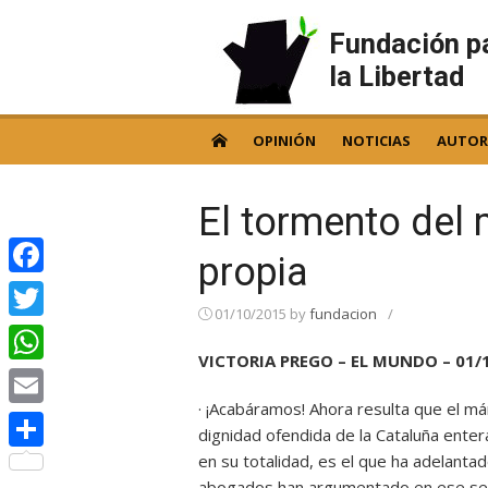
Skip
to
Fundación p
content
la Libertad
OPINIÓN
NOTICIAS
AUTOR
El tormento del m
propia
Facebook
01/10/2015
by
fundacion
/
Twitter
VICTORIA PREGO – EL MUNDO – 01/
WhatsApp
· ¡Acabáramos! Ahora resulta que el már
Email
dignidad ofendida de la Cataluña enter
en su totalidad, es el que ha adelantad
Compartir
abogados han argumentado en ese sent