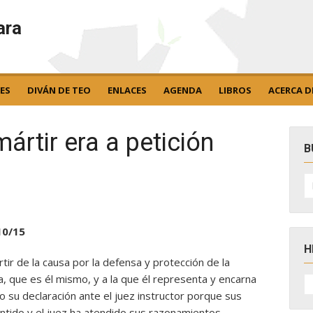
ara
ES
DIVÁN DE TEO
ENLACES
AGENDA
LIBROS
ACERCA D
ártir era a petición
B
B
po
10/15
H
tir de la causa por la defensa y protección de la
H
a, que es él mismo, y a la que él representa y encarna
D
o su declaración ante el juez instructor porque sus
N
ido y el juez ha atendido sus razonamientos.