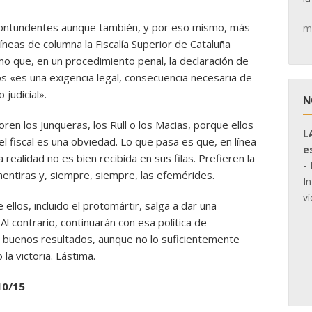
ontundentes aunque también, y por eso mismo, más
m
íneas de columna la Fiscalía Superior de Cataluña
o que, en un procedimiento penal, la declaración de
s «es una exigencia legal, consecuencia necesaria de
 judicial».
N
ren los Junqueras, los Rull o los Macias, porque ellos
L
l fiscal es una obviedad. Lo que pasa es que, en línea
e
a realidad no es bien recibida en sus filas. Prefieren la
-
as mentiras y, siempre, siempre, las efemérides.
I
ví
ellos, incluido el protomártir, salga a dar una
Al contrario, continuarán con esa política de
 buenos resultados, aunque no lo suficientemente
a victoria. Lástima.
10/15