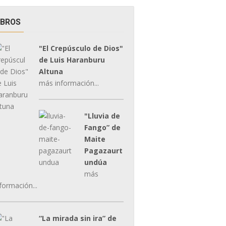
IBROS
"El Crepúsculo de Dios"
de Luis Haranburu
Altuna
más información...
"Lluvia de
Fango” de
Maite
Pagazaurt
undúa
más
formación...
“La mirada sin ira” de