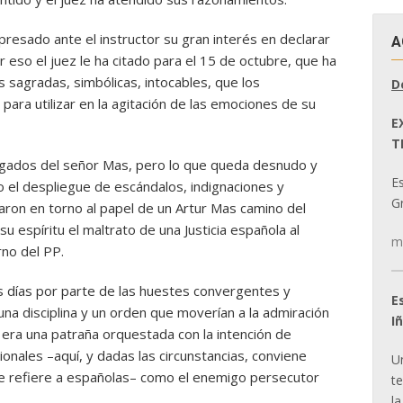
presado ante el instructor su gran interés en declarar
A
eso el juez le ha citado para el 15 de octubre, que ha
as sagradas, simbólicas, intocables, que los
D
para utilizar en la agitación de las emociones de su
E
T
bogados del señor Mas, pero lo que queda desnudo y
E
o el despliegue de escándalos, indignaciones y
Gr
ron en torno al papel de un Artur Mas camino del
su espíritu el maltrato de una Justicia española al
m
rno del PP.
 días por parte de las huestes convergentes y
E
na disciplina y un orden que moverían a la admiración
I
 era una patraña orquestada con la intención de
cionales –aquí, y dadas las circunstancias, conviene
U
se refiere a españolas– como el enemigo persecutor
t
la