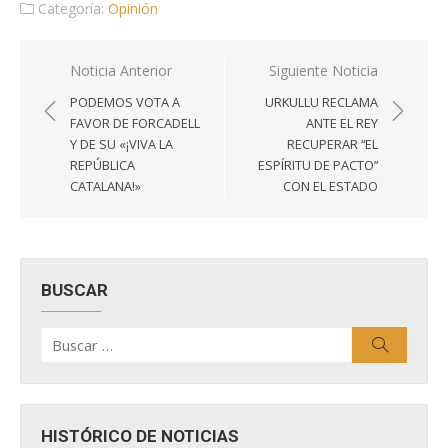
Categoría:
Opinión
Navegación
Noticia Anterior
Siguiente Noticia
de
PODEMOS VOTA A
URKULLU RECLAMA
entradas
FAVOR DE FORCADELL
ANTE EL REY
Y DE SU «¡VIVA LA
RECUPERAR “EL
REPÚBLICA
ESPÍRITU DE PACTO”
CATALANA!»
CON EL ESTADO
BUSCAR
Buscar
Buscar
por:
HISTÓRICO DE NOTICIAS