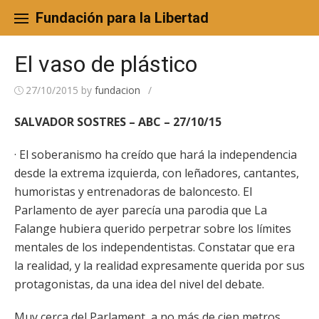
Skip
to
Fundación para la Libertad
content
El vaso de plástico
27/10/2015
by
fundacion
/
SALVADOR SOSTRES – ABC – 27/10/15
· El soberanismo ha creído que hará la independencia
desde la extrema izquierda, con leñadores, cantantes,
humoristas y entrenadoras de baloncesto. El
Parlamento de ayer parecía una parodia que La
Falange hubiera querido perpetrar sobre los límites
mentales de los independentistas. Constatar que era
la realidad, y la realidad expresamente querida por sus
protagonistas, da una idea del nivel del debate.
Muy cerca del Parlament, a no más de cien metros,