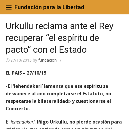
Skip
to
Fundación para la Libertad
content
Urkullu reclama ante el Rey
recuperar “el espíritu de
pacto” con el Estado
27/10/2015
by
fundacion
/
EL PAIS – 27/10/15
· El ‘lehendakari’ lamenta que ese espíritu se
desvanece al «no completarse el Estatuto, no
respetarse la bilateralidad» y cuestionarse el
Concierto.
El
lehendakari
,
Iñigo Urkullu, no pierde ocasión para