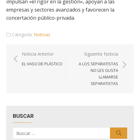
impulsan «el rigor en la gestión», apoyan a las
empresas y sectores avanzados y favorecen la
concertación público-privada.
Categoría:
Noticias
Navegación
Noticia Anterior
Siguiente Noticia
de
EL VASO DE PLÁSTICO
A LOS SEPARATISTAS
entradas
NO LES GUSTA
LLAMARSE
SEPARATISTAS
BUSCAR
Buscar
Buscar
por: