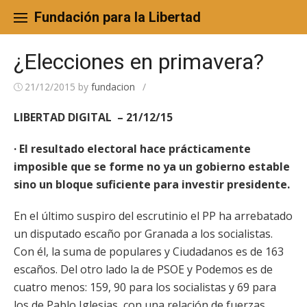
Skip
to
Fundación para la Libertad
content
¿Elecciones en primavera?
21/12/2015
by
fundacion
/
LIBERTAD DIGITAL – 21/12/15
· El resultado electoral hace prácticamente
imposible que se forme no ya un gobierno estable
sino un bloque suficiente para investir presidente.
En el último suspiro del escrutinio el PP ha arrebatado
un disputado escaño por Granada a los socialistas.
Con él, la suma de populares y Ciudadanos es de 163
escaños. Del otro lado la de PSOE y Podemos es de
cuatro menos: 159, 90 para los socialistas y 69 para
los de Pablo Iglesias, con una relación de fuerzas