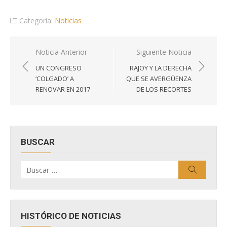
Categoría:
Noticias
Navegación
Noticia Anterior
Siguiente Noticia
de
UN CONGRESO
RAJOY Y LA DERECHA
entradas
‘COLGADO’ A
QUE SE AVERGÜENZA
RENOVAR EN 2017
DE LOS RECORTES
BUSCAR
Buscar
Buscar
por:
HISTÓRICO DE NOTICIAS