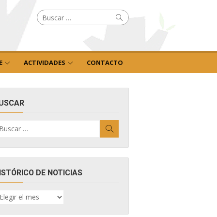
Buscar
Buscar
por:
E
ACTIVIDADES
CONTACTO
USCAR
uscar
Buscar
r:
ISTÓRICO DE NOTICIAS
ISTÓRICO
E
OTICIAS