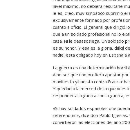
nivel máximo, no debiera resultarle mu
le es, creo, muy simpático suprimió el 
exclusivamente formado por profesiona
cuanto a oficio. El general que dirigió
que a un soldado profesional no lo exa
casa. Ni le desasosiega. Un soldado pr
es su honor. Y esa es la gloria, difíci
nadie, está obligado hoy en España a a
La guerra es una determinación horribl
A no ser que uno prefiera apostar por e
manifiesto yihadista contra Francia: h
Y quedad a la merced de lo que vuest
responder a la guerra con la guerra, 
«Si hay soldados españoles que puedan 
referéndum», dice don Pablo Iglesias
convirtieron las elecciones del año 2004