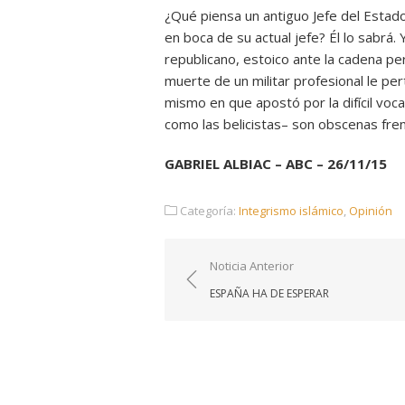
¿Qué piensa un antiguo Jefe del Esta
en boca de su actual jefe? Él lo sabrá.
republicano, estoico ante la cadena per
muerte de un militar profesional le pe
mismo en que apostó por la difícil vocac
como las belicistas– son obscenas fre
GABRIEL ALBIAC – ABC – 26/11/15
Categoría:
Integrismo islámico
,
Opinión
Navegación
Noticia Anterior
de
ESPAÑA HA DE ESPERAR
entradas