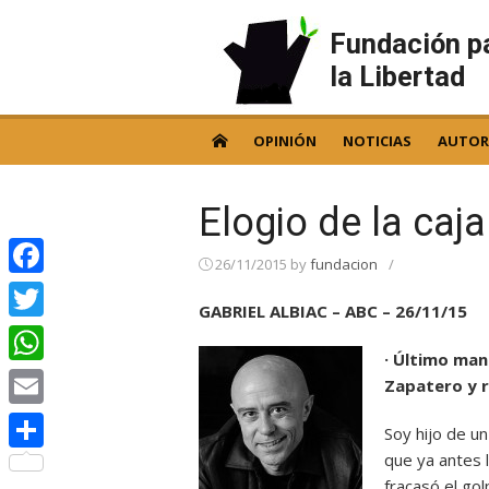
Skip
to
Fundación p
content
la Libertad
OPINIÓN
NOTICIAS
AUTOR
Elogio de la caj
26/11/2015
by
fundacion
/
Facebook
GABRIEL ALBIAC – ABC – 26/11/15
Twitter
· Último man
WhatsApp
Zapatero y r
Email
Soy hijo de u
que ya antes 
Compartir
fracasó el gol