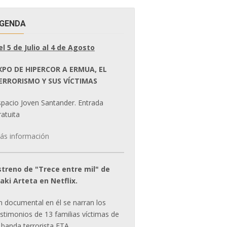
GENDA
el 5 de Julio al 4 de Agosto
XPO DE HIPERCOR A ERMUA, EL
ERRORISMO Y SUS VÍCTIMAS
spacio Joven Santander. Entrada
atuita
ás información
streno de "Trece entre mil" de
ñaki Arteta en Netflix.
n documental en él se narran los
estimonios de 13 familias víctimas de
 banda terrorista ETA.