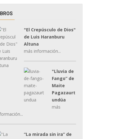
IBROS
"El Crepúsculo de Dios"
de Luis Haranburu
Altuna
más información...
"Lluvia de
Fango” de
Maite
Pagazaurt
undúa
más
formación...
“La mirada sin ira” de