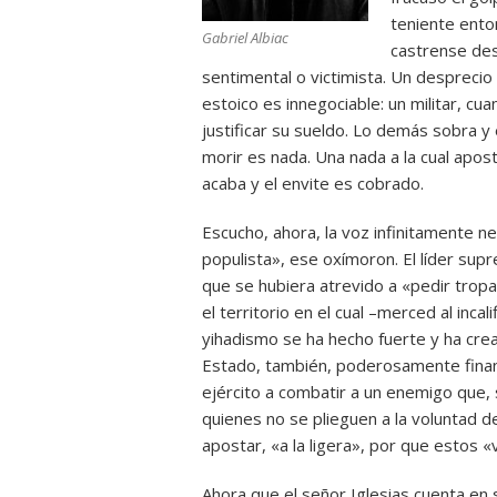
teniente ento
Gabriel Albiac
castrense desp
sentimental o victimista. Un desprecio 
estoico es innegociable: un militar, 
justificar su sueldo. Lo demás sobra y 
morir es nada. Una nada a la cual apost
acaba y el envite es cobrado.
Escucho, ahora, la voz infinitamente 
populista», ese oxímoron. El líder s
que se hubiera atrevido a «pedir tropa
el territorio en el cual –merced al inc
yihadismo se ha hecho fuerte y ha crea
Estado, también, poderosamente financi
ejército a combatir a un enemigo que, 
quienes no se plieguen a la voluntad d
apostar, «a la ligera», por que estos 
Ahora que el señor Iglesias cuenta en 