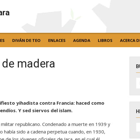
ara
ES
DIVÁN DE TEO
ENLACES
AGENDA
LIBROS
ACERCA D
a de madera
B
B
po
ifiesto yihadista contra Francia: haced como
endíos. Y sed siervos del islam.
H
n militar republicano. Condenado a muerte en 1939 y
H
D
lo había sido a cadena perpetua cuando, en 1930,
N
pe de los jóvenes oficiales de Jaca, en el cual él,