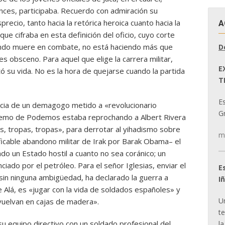
nces, participaba. Recuerdo con admiración su
recio, tanto hacia la retórica heroica cuanto hacia la
A
que cifraba en esta definición del oficio, cuyo corte
cuando muere en combate, no está haciendo más que
D
es obsceno. Para aquel que elige la carrera militar,
E
ó su vida. No es la hora de quejarse cuando la partida
T
E
necia de un demagogo metido a «revolucionario
Gr
upremo de Podemos estaba reprochando a Albert Rivera
s, tropas, tropas», para derrotar al yihadismo sobre
m
alificable abandono militar de Irak por Barak Obama– el
do un Estado hostil a cuanto no sea coránico; un
ado por el petróleo. Para el señor Iglesias, enviar el
E
sin ninguna ambigüedad, ha declarado la guerra a
I
e Alá, es «jugar con la vida de soldados españoles» y
U
«vuelvan en cajas de madera».
t
su equipo directivo con un soldado profesional del
la