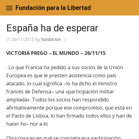
Skip
to
Fundación para la Libertad
content
España ha de esperar
26/11/2015
by
fundacion
/
VICTORIA PREGO – EL MUNDO – 26/11/15
· Lo que Francia ha pedido a sus socios de la Unión
Europea es que le presten asistencia como país
atacado, lo cual significa –lo ha dicho el ministro
francés de Defensa– una «participación militar
ampliada». Todos los socios han respondido
afirmativamente porque ese compromiso, que está en
el Pacto de Lisboa, lo han firmado todos ellos y han de
hacer ho- nor a él.
Otra cosa es en qué se concreta esa participación