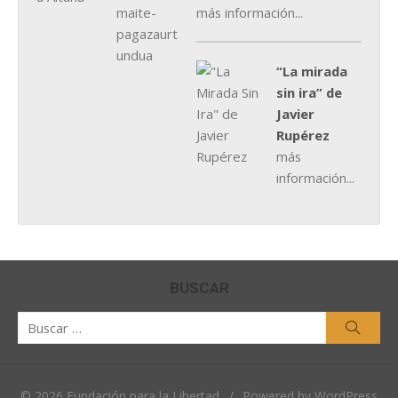
más información...
“La mirada
sin ira” de
Javier
Rupérez
más
información...
BUSCAR
Buscar
Busca
por:
© 2026 Fundación para la Libertad
/
Powered by WordPress