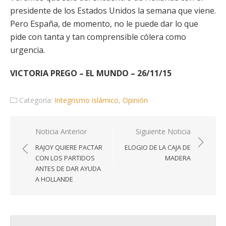
presidente de los Estados Unidos la semana que viene.
Pero España, de momento, no le puede dar lo que
pide con tanta y tan comprensible cólera como
urgencia.
VICTORIA PREGO – EL MUNDO – 26/11/15
Categoría:
Integrismo islámico
,
Opinión
Navegación
Noticia Anterior
Siguiente Noticia
de
RAJOY QUIERE PACTAR
ELOGIO DE LA CAJA DE
entradas
CON LOS PARTIDOS
MADERA
ANTES DE DAR AYUDA
A HOLLANDE