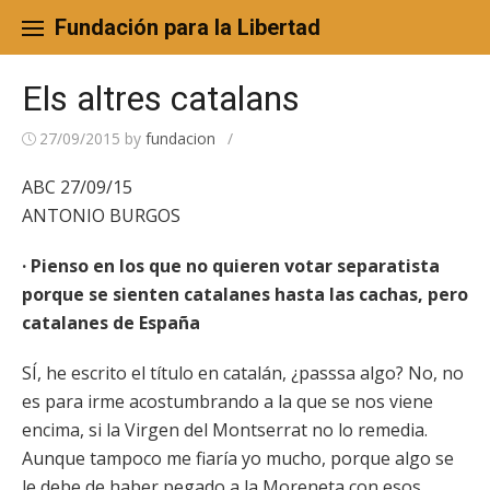
Skip
to
Fundación para la Libertad
content
Els altres catalans
27/09/2015
by
fundacion
/
ABC 27/09/15
ANTONIO BURGOS
· Pienso en los que no quieren votar separatista
porque se sienten catalanes hasta las cachas, pero
catalanes de España
SÍ, he escrito el título en catalán, ¿passsa algo? No, no
es para irme acostumbrando a la que se nos viene
encima, si la Virgen del Montserrat no lo remedia.
Aunque tampoco me fiaría yo mucho, porque algo se
le debe de haber pegado a la Moreneta con esos