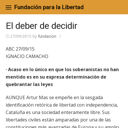
Skip
to
Fundación para la Libertad
content
El deber de decidir
27/09/2015
by
fundacion
/
ABC 27/09/15
IGNACIO CAMACHO
· Acaso en lo único en que los soberanistas no han
mentido es en su expresa determinación de
quebrantar las leyes
AUNQUE Artur Mas se empeñe en la sesgada
identificación retórica de libertad con independencia,
Cataluña es una sociedad enteramente libre. Sus
libertades civiles están amparadas por una de las
constituciones más avanzadas de Europa y su amplio