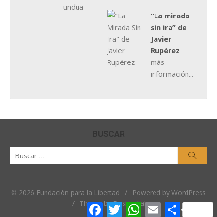
“La mirada
sin ira” de
Javier
Rupérez
más
información...
BUSCAR
Buscar
Busca
por:
© 2026 Fundación para la Libertad
/
Powered by WordPress
/
Theme by Design Lab
Facebook
Twitter
WhatsApp
Email
Comparti