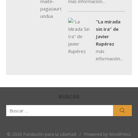
más información...
“La mirada
sin ira” de
Javier
Rupérez
más
información...
BUSCAR
Buscar
Busca
por:
© 2026 Fundación para la Libertad
/
Powered by WordPress