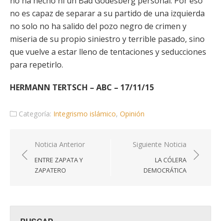
no ha hecho ni un Bad Godesberg personal. Por eso
no es capaz de separar a su partido de una izquierda
no solo no ha salido del pozo negro de crimen y
miseria de su propio siniestro y terrible pasado, sino
que vuelve a estar lleno de tentaciones y seducciones
para repetirlo.
HERMANN TERTSCH – ABC – 17/11/15
Categoría:
Integrismo islámico
,
Opinión
Navegación
Noticia Anterior
Siguiente Noticia
de
ENTRE ZAPATA Y
LA CÓLERA
entradas
ZAPATERO
DEMOCRÁTICA