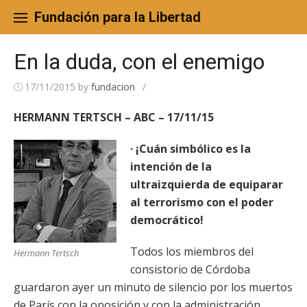
Skip
to
Fundación para la Libertad
content
En la duda, con el enemigo
17/11/2015
by
fundacion
/
HERMANN TERTSCH – ABC – 17/11/15
· ¡Cuán simbólico es la
intención de la
ultraizquierda de equiparar
al terrorismo con el poder
democrático!
Todos los miembros del
Hermann Tertsch
consistorio de Córdoba
guardaron ayer un minuto de silencio por los muertos
de París con la oposición y con la administración