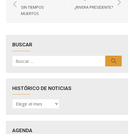
de
SIN TIEMPOS
¿RIVERA PRESIDENTE?
entradas
MUERTOS
BUSCAR
Buscar
Buscar
por:
HISTÓRICO DE NOTICIAS
HISTÓRICO
DE
NOTICIAS
AGENDA