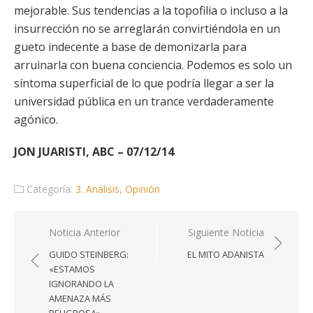
mejorable. Sus tendencias a la topofilia o incluso a la
insurrección no se arreglarán convirtiéndola en un
gueto indecente a base de demonizarla para
arruinarla con buena conciencia. Podemos es solo un
síntoma superficial de lo que podría llegar a ser la
universidad pública en un trance verdaderamente
agónico.
JON JUARISTI, ABC – 07/12/14
Categoría:
3. Análisis
,
Opinión
Navegación
Noticia Anterior
Siguiente Noticia
de
GUIDO STEINBERG:
EL MITO ADANISTA
entradas
«ESTAMOS
IGNORANDO LA
AMENAZA MÁS