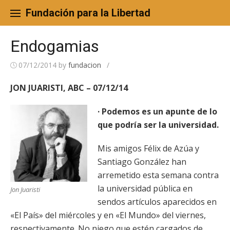
Skip
to
Fundación para la Libertad
content
Endogamias
07/12/2014
by
fundacion
/
JON JUARISTI, ABC – 07/12/14
· Podemos es un apunte de lo
que podría ser la universidad.
Mis amigos Félix de Azúa y
Santiago González han
arremetido esta semana contra
la universidad pública en
Jon Juaristi
sendos artículos aparecidos en
«El País» del miércoles y en «El Mundo» del viernes,
respectivamente. No niego que estén cargados de