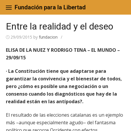
Skip
to
Fundación para la Libertad
content
Entre la realidad y el deseo
29/09/2015
by
fundacion
/
ELISA DE LA NUEZ Y RODRIGO TENA – EL MUNDO –
29/09/15
· La Constitución tiene que adaptarse para
garantizar la convivencia y el bienestar de todos,
pero ¿cómo es posible una negociación o un
consenso cuando los diagnósticos que hay de la
realidad están en las antípodas?.
El resultado de las elecciones catalanas es un ejemplo
más –aunque especialmente agudo– del fantasma
político que recorre Occidente con efectos