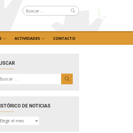
Buscar
Buscar
por:
E
ACTIVIDADES
CONTACTO
USCAR
uscar
Buscar
r:
ISTÓRICO DE NOTICIAS
ISTÓRICO
E
OTICIAS