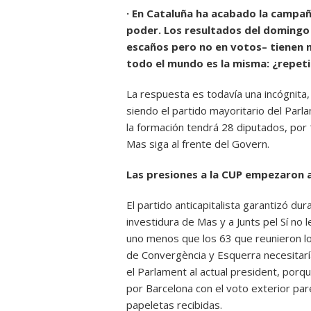
· En Cataluña ha acabado la campañ
poder. Los resultados del domingo
escaños pero no en votos– tienen m
todo el mundo es la misma: ¿repeti
La respuesta es todavía una incógnita,
siendo el partido mayoritario del Parl
la formación tendrá 28 diputados, por
Mas siga al frente del Govern.
Las presiones a la CUP empezaron
El partido anticapitalista garantizó du
investidura de Mas y a Junts pel Sí no
uno menos que los 63 que reunieron los
de Convergència y Esquerra necesitar
el Parlament al actual president, por
por Barcelona con el voto exterior pa
papeletas recibidas.