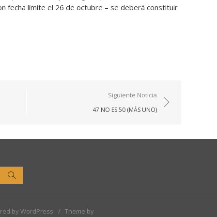
n fecha límite el 26 de octubre – se deberá constituir
Siguiente Noticia
47 NO ES 50 (MÁS UNO)
Buscar
red by WordPress
/
Theme by