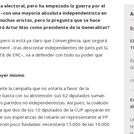
a electoral, pero ha empezado la guerra por el
 –con una mayoría absoluta independentista en
A
uchas aristas, pero la pregunta que se hace
rá Artur Mas como presidente de la Generalitat?
D
 pero sí está ya claro que Convergència, que seguirá
E
ament –tras descontar independientes de Junts pel Sí,
T
 18 de ERC–, va a defender con todo su poder que
E
Gr
 ayer mismo
m
rante la campaña que no votaría a favor de la
 le basta con su abstención: sus 62 diputados suman
E
 partidos no independentistas. Así pues, la coalición
I
ía que dos de los 10 diputados de la CUP apoyaran en
que sus esperanzas de robarle un representante al PP
U
recen poco fundadas: necesitaría 15.000 de las 16.000
t
la