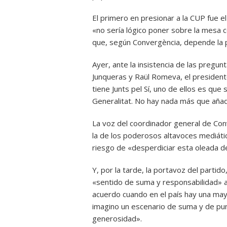
El primero en presionar a la CUP fue e
«no sería lógico poner sobre la mesa c
que, según Convergència, depende la p
Ayer, ante la insistencia de las pregu
Junqueras y Raül Romeva, el president
tiene Junts pel Sí, uno de ellos es qu
Generalitat. No hay nada más que añad
La voz del coordinador general de Conv
la de los poderosos altavoces mediátic
riesgo de «desperdiciar esta oleada d
Y, por la tarde, la portavoz del parti
«sentido de suma y responsabilidad» a
acuerdo cuando en el país hay una mayo
imagino un escenario de suma y de pun
generosidad».