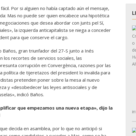
fácil. Por si alguien no había captado aún el mensaje,
L
duda: Mas no puede ser quien encabece una hipotética
 negociaciones que desea abordar con Junts pel Sí,
ales», la izquierda anticapitalista se niega a conceder
ident para que conserve el cargo.
 Baños, gran triunfador del 27-S junto a Inés
 los recortes de servicios sociales, las
a presunta corrupción en Convergència, razones por las
 política de tijeretazos del president lo invalida para
erdistas pretenden poner sobre la mesa al nuevo
eza y «desobedecer las leyes antisociales y de
selas», indicó Baños.
plificar que empezamos una nueva etapa», dijo la
in
l
 que decida en asamblea, por lo que no anticipó si
ueras como candidatos a suceder a Mas, como se ha