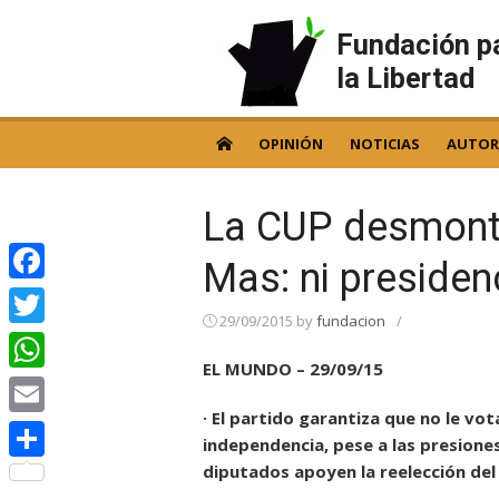
Skip
to
Fundación p
content
la Libertad
OPINIÓN
NOTICIAS
AUTOR
La CUP desmonta
Mas: ni presiden
Facebook
29/09/2015
by
fundacion
/
Twitter
EL MUNDO – 29/09/15
WhatsApp
· El partido garantiza que no le vo
Email
independencia, pese a las presione
diputados apoyen la reelección del 
Compartir