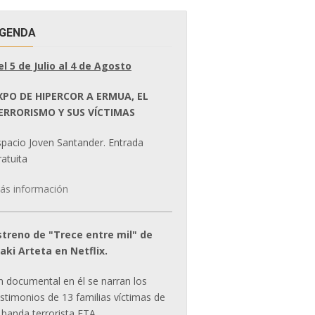
GENDA
el 5 de Julio al 4 de Agosto
XPO DE HIPERCOR A ERMUA, EL
ERRORISMO Y SUS VÍCTIMAS
spacio Joven Santander. Entrada
atuita
ás información
streno de "Trece entre mil" de
ñaki Arteta en Netflix.
n documental en él se narran los
estimonios de 13 familias víctimas de
 banda terrorista ETA.