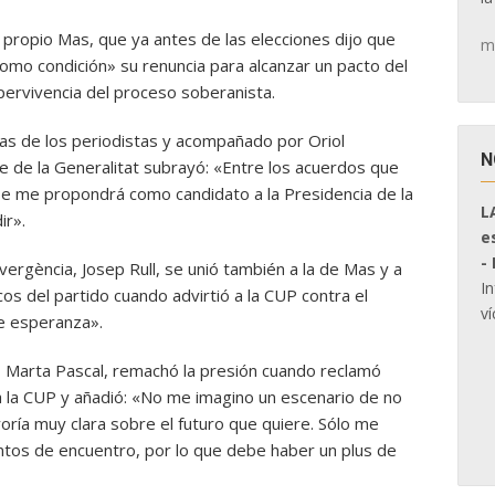
l propio Mas, que ya antes de las elecciones dijo que
m
omo condición» su renuncia para alcanzar un pacto del
ervivencia del proceso soberanista.
ntas de los periodistas y acompañado por Oriol
N
e de la Generalitat subrayó: «Entre los acuerdos que
e se me propondrá como candidato a la Presidencia de la
L
ir».
e
-
ergència, Josep Rull, se unió también a la de Mas y a
I
os del partido cuando advirtió a la CUP contra el
ví
e esperanza».
do, Marta Pascal, remachó la presión cuando reclamó
 la CUP y añadió: «No me imagino un escenario de no
ría muy clara sobre el futuro que quiere. Sólo me
tos de encuentro, por lo que debe haber un plus de