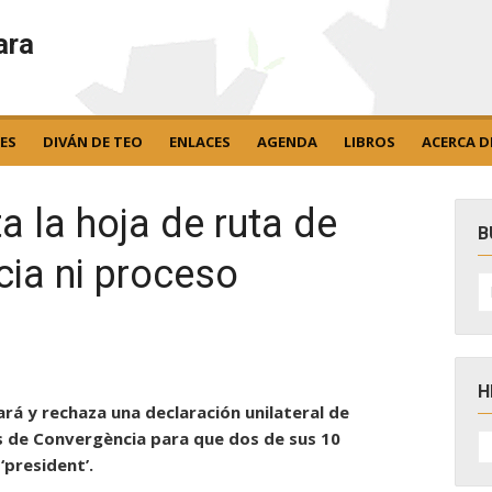
ara
ES
DIVÁN DE TEO
ENLACES
AGENDA
LIBROS
ACERCA D
 la hoja de ruta de
B
cia ni proceso
B
po
H
tará y rechaza una declaración unilateral de
H
s de Convergència para que dos de sus 10
D
‘president’.
N