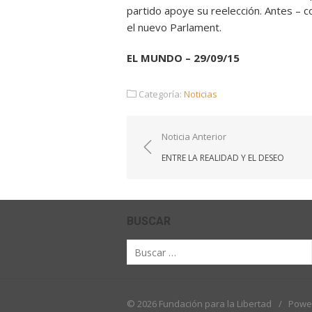
partido apoye su reelección. Antes – co
el nuevo Parlament.
EL MUNDO – 29/09/15
Categoría:
Noticias
Navegación
Noticia Anterior
de
ENTRE LA REALIDAD Y EL DESEO
entradas
BUSCAR
Buscar
por:
© 2026 Fundación para la Libertad
/
Powe