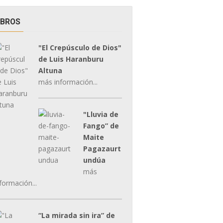
IBROS
"El Crepúsculo de Dios"
de Luis Haranburu
Altuna
más información...
"Lluvia de
Fango” de
Maite
Pagazaurt
undúa
más
formación...
“La mirada sin ira” de