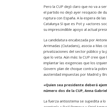
Pero la CUP dejó claro que no va a ser 
el partido no dejó ayer resquicio de 
ruptura con España. A la espera de las
Catalunya Sí que es Pot y «actores soci
su imprescindible apoyo al actual pres
La candidatura encabezada por Antonio
Arrimadas (Ciutadans), asocia a Mas con
privatizaciones del sector público y l
que lo veta. Aún más: la CUP cree que la
implantar las exigencias que los izqui
Govern: plan de choque contra la pobr
austeridad impuestas por Madrid y Bru
«Quien sea presidente deberá ejem
número dos de la CUP, Anna Gabrie
La fuerza antisistema se supedita a lo
aceptaría a Raül Romeva u Oriol Junq