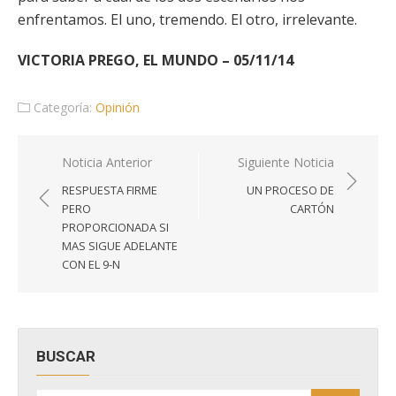
enfrentamos. El uno, tremendo. El otro, irrelevante.
VICTORIA PREGO, EL MUNDO – 05/11/14
Categoría:
Opinión
Navegación
Noticia Anterior
Siguiente Noticia
de
RESPUESTA FIRME
UN PROCESO DE
entradas
PERO
CARTÓN
PROPORCIONADA SI
MAS SIGUE ADELANTE
CON EL 9-N
BUSCAR
Buscar