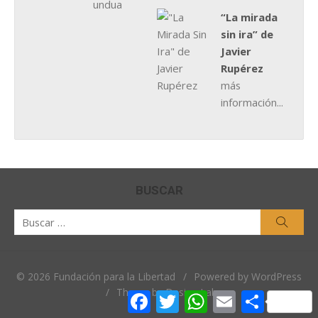
“La mirada
sin ira” de
Javier
Rupérez
más
información...
BUSCAR
Buscar
Busca
por:
© 2026 Fundación para la Libertad
/
Powered by WordPress
/
Theme by Design Lab
Facebook
Twitter
WhatsApp
Email
Comparti