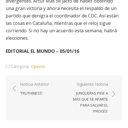
divergentes. Artur Mas se jactó de haber obtenido
una gran victoria y ahora necesita el respaldo de un
partido que denigra el coordinador de CDC. Así están
las cosas en Cataluña, mientras que el reloj sigue
corriendo. Si no hay un acuerdo esta semana, habrá
elecciones.
EDITORIAL EL MUNDO – 05/01/16
Categoría:
Opinión
Navegación
Noticia Anterior
Siguiente Noticia
de
‘TRUTHINESS’
JUNQUERAS PIDE A
entradas
MAS QUE SE APARTE
PARA SALVAR EL
‘PROCÉS’