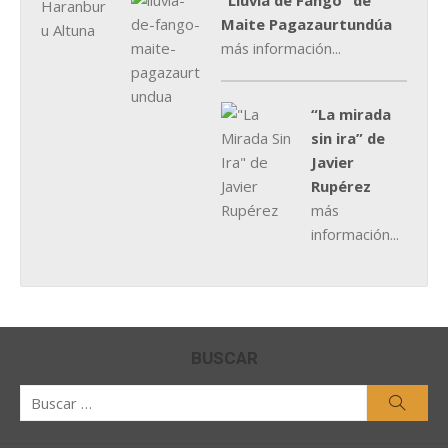
"Lluvia de Fango” de
Maite Pagazaurtundúa
más información...
“La mirada
sin ira” de
Javier
Rupérez
más
información...
BUSCAR
Buscar
Busca
por: