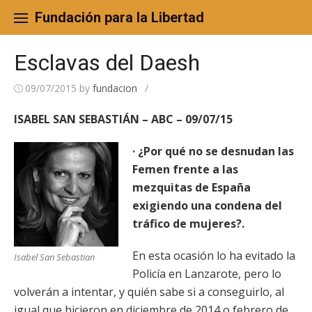
Skip
to
Fundación para la Libertad
content
Esclavas del Daesh
09/07/2015
by
fundacion
/
ISABEL SAN SEBASTIÁN – ABC – 09/07/15
· ¿Por qué no se desnudan las
Femen frente a las
mezquitas de España
exigiendo una condena del
tráfico de mujeres?.
En esta ocasión lo ha evitado la
Isabel San Sebastian
Policía en Lanzarote, pero lo
volverán a intentar, y quién sabe si a conseguirlo, al
igual que hicieron en diciembre de 2014 o febrero de