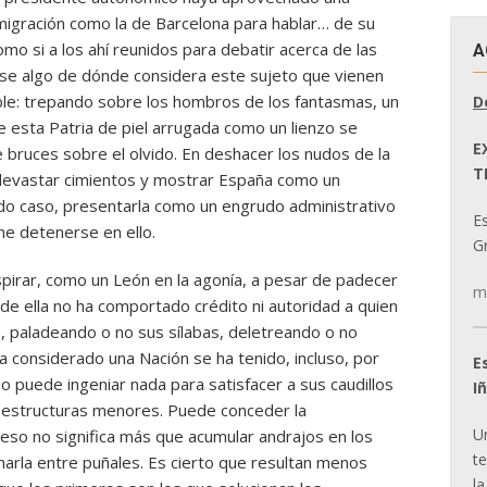
igración como la de Barcelona para hablar… de su
mo si a los ahí reunidos para debatir acerca de las
A
ase algo de dónde considera este sujeto que vienen
ible: trepando sobre los hombros de los fantasmas, un
D
 esta Patria de piel arrugada como un lienzo se
E
bruces sobre el olvido. En deshacer los nudos de la
T
devastar cimientos y mostrar España como un
do caso, presentarla como un engrudo administrativo
E
ne detenerse en ello.
Gr
spirar, como un León en la agonía, a pesar de padecer
m
 de ella no ha comportado crédito ni autoridad a quien
, paladeando o no sus sílabas, deletreando o no
 considerado una Nación se ha tenido, incluso, por
E
no puede ingeniar nada para satisfacer a sus caudillos
I
e estructuras menores. Puede conceder la
U
 eso no significa más que acumular andrajos en los
t
arla entre puñales. Es cierto que resultan menos
la