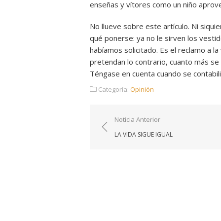
enseñas y vítores como un niño aprove
No llueve sobre este artículo. Ni siqu
qué ponerse: ya no le sirven los vesti
habíamos solicitado. Es el reclamo a la
pretendan lo contrario, cuanto más se 
Téngase en cuenta cuando se contabilic
Categoría:
Opinión
Navegación
Noticia Anterior
de
LA VIDA SIGUE IGUAL
entradas