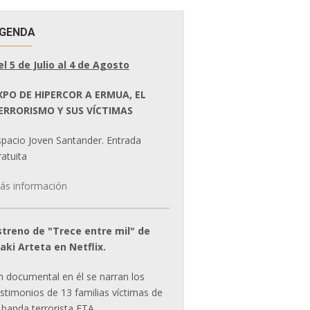
GENDA
el 5 de Julio al 4 de Agosto
XPO DE HIPERCOR A ERMUA, EL
ERRORISMO Y SUS VÍCTIMAS
spacio Joven Santander. Entrada
atuita
ás información
streno de "Trece entre mil" de
ñaki Arteta en Netflix.
n documental en él se narran los
estimonios de 13 familias víctimas de
 banda terrorista ETA.