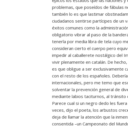
épicos los estados que las naciones y 
problemas, que poseídos de fábulas n
también lo es que lastimar obstinadame
ciudadanos sentirse partícipes de un v
éxitos comunes como la administración
obligatorio vibrar al paso de la bande
tenerla por media libra de tela cuyo m
consideran cierto el cuerpo pero equi
impedir al caballerete nostálgico del I
vivir plenamente en catalán. De hecho, n
es que obligue a ser exclusivamente ca
con el resto de los españoles. Debería
internacionales, pero me temo que eso 
solventar la prevención general de dive
mediante labios taciturnos, al tránsito 
Parece cual si un negro dedo les fuera
veces, dijo el poeta, los arbustos crec
deja de llamar la atención que la inme
consentida –un Campeonato del Mundo 