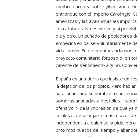
cumbre europea sobre yihadismo e inm
entronque con el Imperio Carolingio. Co
amenazas y las avalanchas les import
los catalanes. No es nuevo y sí previs
día y otro, un puñado de pobladores de
empecina en darse voluntariamente de 
vida común. En desmontar andamios, 
proyecto comunitario forzoso o, en to
carente de sentimiento alguno. Convie
España es una tierra que insiste en re
la dejación de los propios. Pero hablar
ha pronunciado su nombre a conciencia
sombras anudadas a destellos. Haberla
ofensivo. Y da la impresión de que ya 
locales ni desdibujarse más a favor d
independencia a quien se la pida, pero
próximos huecos del tiempo y abandon