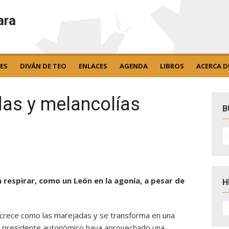
ara
ES
DIVÁN DE TEO
ENLACES
AGENDA
LIBROS
ACERCA D
das y melancolías
B
B
po
n respirar, como un León en la agonía, a pesar de
H
H
D
crece como las marejadas y se transforma en una
N
un presidente autonómico haya aprovechado una