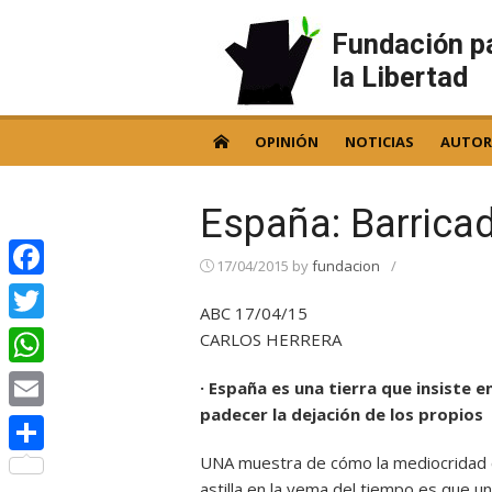
Skip
to
Fundación p
content
la Libertad
OPINIÓN
NOTICIAS
AUTOR
España: Barrica
17/04/2015
by
fundacion
/
Facebook
ABC 17/04/15
Twitter
CARLOS HERRERA
WhatsApp
· España es una tierra que insiste e
padecer la dejación de los propios
Email
UNA muestra de cómo la mediocridad 
Compartir
astilla en la yema del tiempo es que 