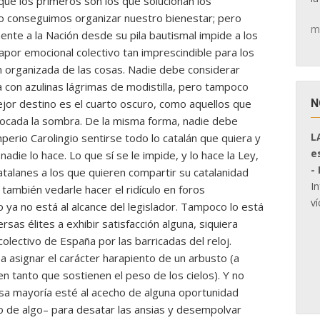
que los primeros son los que solucionan los
o conseguimos organizar nuestro bienestar; pero
m
nte a la Nación desde su pila bautismal impide a los
apor emocional colectivo tan imprescindible para los
 organizada de las cosas. Nadie debe considerar
ra con azulinas lágrimas de modistilla, pero tampoco
N
ejor destino es el cuarto oscuro, como aquellos que
vocada la sombra. De la misma forma, nadie debe
L
mperio Carolingio sentirse todo lo catalán que quiera y
e
adie lo hace. Lo que sí se le impide, y lo hace la Ley,
-
talanes a los que quieren compartir su catalanidad
I
 también vedarle hacer el ridículo en foros
ví
ya no está al alcance del legislador. Tampoco lo está
rsas élites a exhibir satisfacción alguna, siquiera
colectivo de España por las barricadas del reloj.
 a asignar el carácter harapiento de un arbusto (a
en tanto que sostienen el peso de los cielos). Y no
nsa mayoría esté al acecho de alguna oportunidad
de algo– para desatar las ansias y desempolvar