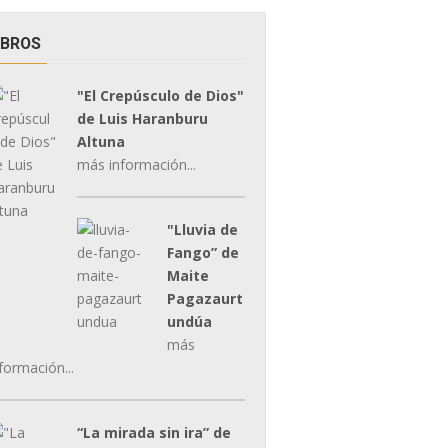
IBROS
"El Crepúsculo de Dios"
de Luis Haranburu
Altuna
más información...
"Lluvia de
Fango” de
Maite
Pagazaurt
undúa
más
formación...
“La mirada sin ira” de