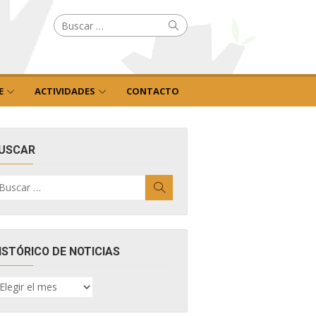
Buscar
Buscar
por:
E
ACTIVIDADES
CONTACTO
USCAR
uscar
Buscar
r:
ISTÓRICO DE NOTICIAS
ISTÓRICO
E
OTICIAS