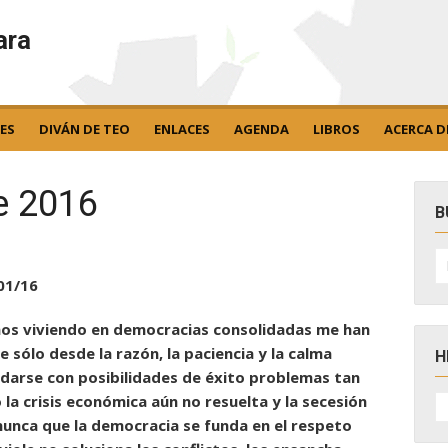
ara
ES
DIVÁN DE TEO
ENLACES
AGENDA
LIBROS
ACERCA D
e 2016
B
B
po
01/16
ños viviendo en democracias consolidadas me han
 sólo desde la razón, la paciencia y la calma
H
arse con posibilidades de éxito problemas tan
H
la crisis económica aún no resuelta y la secesión
D
 nunca que la democracia se funda en el respeto
N