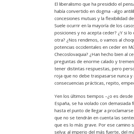
El liberalismo que ha presidido el pen
había convertido en dogma –algo antilib
concesiones mutuas y la flexibilidad 
Suele ocurrir en la mayoría de los caso
posiciones y no acepta ceder? ¿Y si lo q
otra? ¿Nos rendimos, o vamos al choque
potencias occidentales en ceder en Mú
Checoslovaquia? ¿Han hecho bien al ce
preguntas de enorme calado y tremen
tener distintas respuestas, pero perso
roja que no debe traspasarse nunca y n
consecuencias prácticas, repito, empeo
Yen los últimos tiempos –¿o es desde 
España, se ha violado con demasiada fre
hasta el punto de llegar a proclamars
que no se tendrán en cuenta las senten
que es lo más grave. Por ese camino sól
selva: al imperio del más fuerte, del