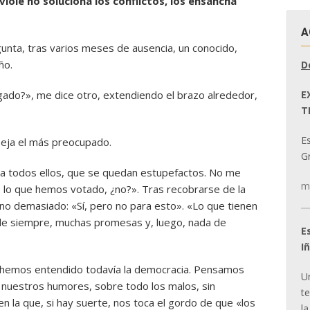
 viole no soluciona los conflictos, los ensancha
A
nta, tras varios meses de ausencia, un conocido,
ño.
D
E
ado?», me dice otro, extendiendo el brazo alrededor,
T
E
eja el más preocupado.
Gr
a todos ellos, que se quedan estupefactos. No me
m
s lo que hemos votado, ¿no?». Tras recobrarse de la
 no demasiado: «Sí, pero no para esto». «Lo que tienen
de siempre, muchas promesas y, luego, nada de
E
I
 hemos entendido todavía la democracia. Pensamos
U
 nuestros humores, sobre todo los malos, sin
t
n la que, si hay suerte, nos toca el gordo de que «los
la