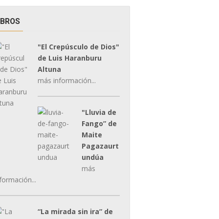
IBROS
"El Crepúsculo de Dios"
de Luis Haranburu
Altuna
más información...
"Lluvia de
Fango” de
Maite
Pagazaurt
undúa
más
formación...
“La mirada sin ira” de