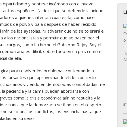
jo bipartidismo y sentirse incómodo con el nuevo
 tantos españoles. Ni decir que se defiende la unidad
L
adores a quienes intentan cuartearla, como hace
impios de polvo y paja después de haber recibido
Irán de los ayatolas. Ni advertir que no se tolerará el
 a los nacionalistas y permitir que se pasen por el
ar sus cargos, como ha hecho el Gobierno Rajoy. Soy el
democracia es difícil, sobre todo en un país como el
ial de ella.
gica para resolver los problemas contentando a
 los farsantes que, aprovechando el desconcierto
o muchos años viviendo en democracias consolidadas me
 la paciencia y la calma pueden abordarse con
graves como la crisis económica aún no resuelta y la
in
vidar nunca que la democracia se funda en el respeto
ole no soluciona los conflictos, los ensancha hasta que
uladas en su seno.