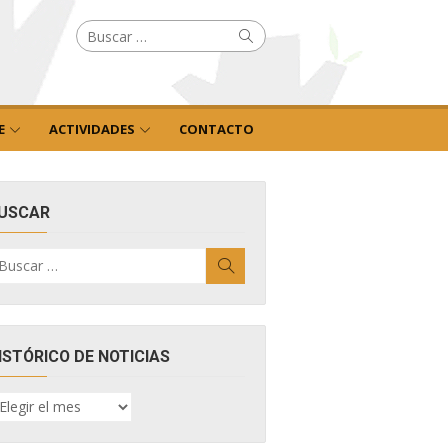
Buscar
Buscar
por:
E
ACTIVIDADES
CONTACTO
USCAR
uscar
Buscar
r:
ISTÓRICO DE NOTICIAS
ISTÓRICO
E
OTICIAS