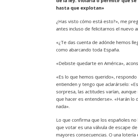
de la ley. Violarla o permitir que se
hasta que explotan»
¿Has visto cómo está esto?», me pregu
antes incluso de felicitarnos el nuevo a
«¿Te das cuenta de adónde hemos lleg
como abarcando toda España.
«Debiste quedarte en América», acons
«Es lo que hemos querido», respondo 
entienden y tengo que aclarárselo: «E
sorpresa, las actitudes varían, aunque
que hacer es entenderse». «Harán lo 
nada».
Lo que confirma que los españoles no
que votar es una válvula de escape de
mayores consecuencias. O una lotería e