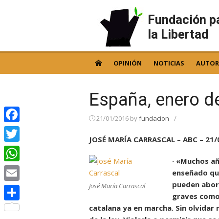
Skip
to
Fundación p
content
la Libertad
OPINIÓN
NOTICIAS
AUTOR
España, enero d
21/01/2016
by
fundacion
/
Facebook
JOSÉ MARÍA CARRASCAL – ABC – 21/
Twitter
· «Muchos a
WhatsApp
enseñado que
pueden abord
José María Carrascal
Email
graves como 
catalana ya en marcha. Sin olvidar
Compartir