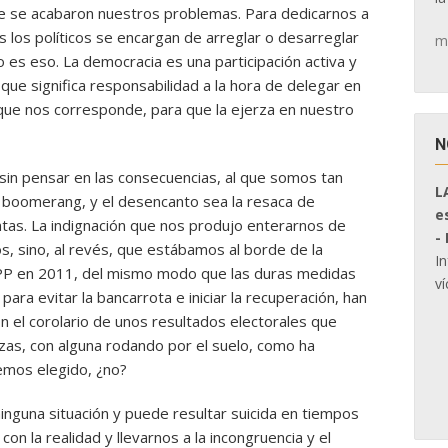
ue se acabaron nuestros problemas. Para dedicarnos a
s los políticos se encargan de arreglar o desarreglar
m
o es eso. La democracia es una participación activa y
ue significa responsabilidad a la hora de delegar en
 que nos corresponde, para que la ejerza en nuestro
N
sin pensar en las consecuencias, al que somos tan
L
 boomerang, y el desencanto sea la resaca de
e
tas. La indignación que nos produjo enterarnos de
-
, sino, al revés, que estábamos al borde de la
I
l PP en 2011, del mismo modo que las duras medidas
ví
para evitar la bancarrota e iniciar la recuperación, han
n el corolario de unos resultados electorales que
zas, con alguna rodando por el suelo, como ha
hemos elegido, ¿no?
inguna situación y puede resultar suicida en tiempos
con la realidad y llevarnos a la incongruencia y el