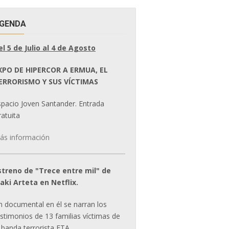
GENDA
el 5 de Julio al 4 de Agosto
XPO DE HIPERCOR A ERMUA, EL
ERRORISMO Y SUS VÍCTIMAS
spacio Joven Santander. Entrada
atuita
ás información
streno de "Trece entre mil" de
ñaki Arteta en Netflix.
n documental en él se narran los
estimonios de 13 familias víctimas de
 banda terrorista ETA.