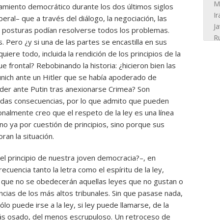
samiento democrático durante los dos últimos siglos
eral– que a través del diálogo, la negociación, las
de posturas podían resolverse todos los problemas.
s. Pero ¿y si una de las partes se encastilla en sus
uiere todo, incluida la rendición de los principios de la
 frontal? Rebobinando la historia: ¿hicieron bien las
nich ante un Hitler que se había apoderado de
der ante Putin tras anexionarse Crimea? Son
das consecuencias, por lo que admito que pueden
nalmente creo que el respeto de la ley es una línea
o ya por cuestión de principios, sino porque sus
ran la situación.
el principio de nuestra joven democracia?–, en
cuencia tanto la letra como el espíritu de la ley,
e que no se obedecerán aquellas leyes que no gustan o
cias de los más altos tribunales. Sin que pasase nada,
o puede irse a la ley, si ley puede llamarse, de la
 más osado, del menos escrupuloso. Un retroceso de