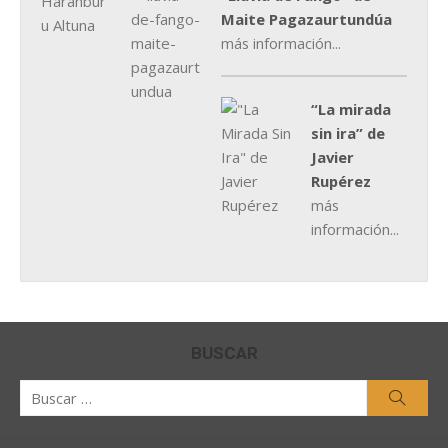
Maite Pagazaurtundúa
más información...
“La mirada
sin ira” de
Javier
Rupérez
más
información...
BUSCAR
Buscar
Busca
por: