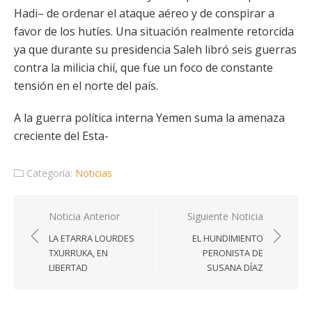
Hadi– de ordenar el ataque aéreo y de conspirar a
favor de los hutíes. Una situación realmente retorcida
ya que durante su presidencia Saleh libró seis guerras
contra la milicia chií, que fue un foco de constante
tensión en el norte del país.
A la guerra política interna Yemen suma la amenaza
creciente del Esta-
Categoría:
Noticias
Navegación
Noticia Anterior
Siguiente Noticia
de
LA ETARRA LOURDES
EL HUNDIMIENTO
entradas
TXURRUKA, EN
PERONISTA DE
LIBERTAD
SUSANA DÍAZ