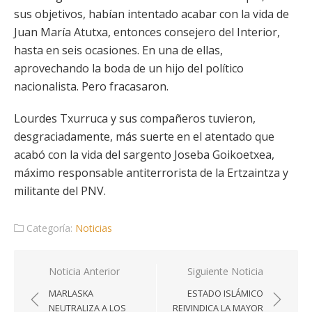
sus objetivos, habían intentado acabar con la vida de
Juan María Atutxa, entonces consejero del Interior,
hasta en seis ocasiones. En una de ellas,
aprovechando la boda de un hijo del político
nacionalista. Pero fracasaron.
Lourdes Txurruca y sus compañeros tuvieron,
desgraciadamente, más suerte en el atentado que
acabó con la vida del sargento Joseba Goikoetxea,
máximo responsable antiterrorista de la Ertzaintza y
militante del PNV.
Categoría:
Noticias
Navegación
Noticia Anterior
Siguiente Noticia
de
MARLASKA
ESTADO ISLÁMICO
entradas
NEUTRALIZA A LOS
REIVINDICA LA MAYOR