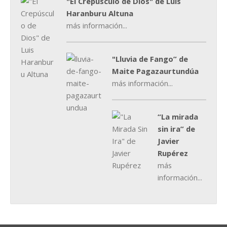
"El Crepúsculo de Dios" de Luis
Haranburu Altuna
más información...
"Lluvia de Fango” de
Maite Pagazaurtundúa
más información...
“La mirada
sin ira” de
Javier
Rupérez
más
información...