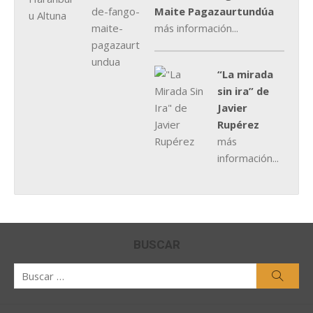
Maite Pagazaurtundúa
más información...
“La mirada
sin ira” de
Javier
Rupérez
más
información...
BUSCAR
Buscar
Busca
por: