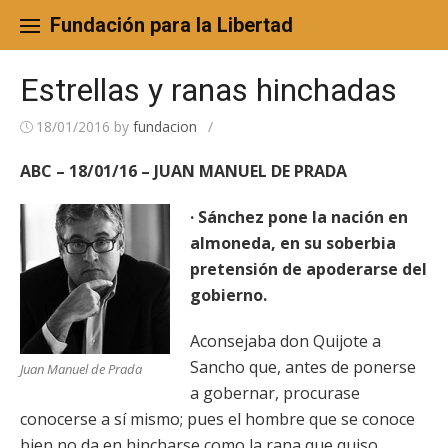
Skip
to
Fundación para la Libertad
content
Estrellas y ranas hinchadas
18/01/2016
by
fundacion
/
ABC – 18/01/16 – JUAN MANUEL DE PRADA
· Sánchez pone la nación en
almoneda, en su soberbia
pretensión de apoderarse del
gobierno.
Aconsejaba don Quijote a
Sancho que, antes de ponerse
Juan Manuel de Prada
a gobernar, procurase
conocerse a sí mismo; pues el hombre que se conoce
bien no da en hincharse como la rana que quiso