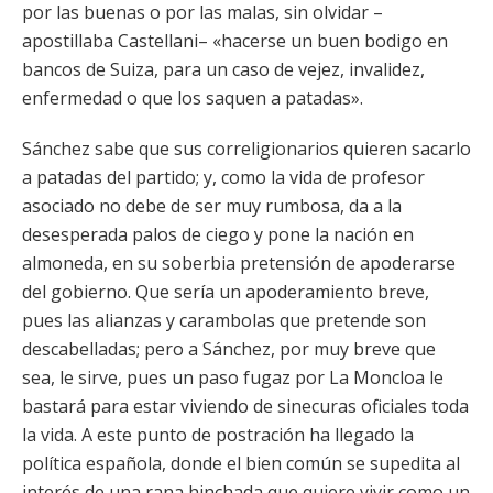
por las buenas o por las malas, sin olvidar –
apostillaba Castellani– «hacerse un buen bodigo en
bancos de Suiza, para un caso de vejez, invalidez,
enfermedad o que los saquen a patadas».
Sánchez sabe que sus correligionarios quieren sacarlo
a patadas del partido; y, como la vida de profesor
asociado no debe de ser muy rumbosa, da a la
desesperada palos de ciego y pone la nación en
almoneda, en su soberbia pretensión de apoderarse
del gobierno. Que sería un apoderamiento breve,
pues las alianzas y carambolas que pretende son
descabelladas; pero a Sánchez, por muy breve que
sea, le sirve, pues un paso fugaz por La Moncloa le
bastará para estar viviendo de sinecuras oficiales toda
la vida. A este punto de postración ha llegado la
política española, donde el bien común se supedita al
interés de una rana hinchada que quiere vivir como un