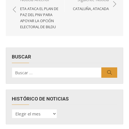
Navegación
de
ETA ATACA EL PLAN DE
CATALUÑA, ATACADA
entradas
PAZ DEL PNV PARA
APOYAR LA OPCIÓN
ELECTORAL DE BILDU
BUSCAR
Buscar
Buscar
por:
HISTÓRICO DE NOTICIAS
HISTÓRICO
DE
NOTICIAS