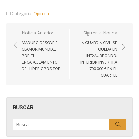
Categoría:
Opinión
Navegación
Noticia Anterior
Siguiente Noticia
de
MADURO DESOYE EL
LA GUARDIA CIVIL SE
entradas
CLAMOR MUNDIAL
QUEDA EN
POR EL
INTXAURRONDO:
ENCARCELAMIENTO
INTERIOR INVERTIRÁ
DEL LÍDER OPOSITOR
700.000 € EN EL
CUARTEL
BUSCAR
Buscar
Buscar
por: