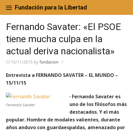
Skip
to
Fundación para la Libertad
content
Fernando Savater: «El PSOE
tiene mucha culpa en la
actual deriva nacionalista»
15/11/2015
by
fundacion
/
Entrevista a FERNANDO SAVATER – EL MUNDO –
15/11/15
· Fernando Savater es
uno de los filósofos más
Fernando Savater
destacados. Y el más
popular. Hombre de modales valientes, durante
años anduvo con guardaespaldas, amenazado por