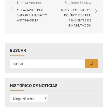
Navegación
Noticia Anterior
Siguiente Noticia
de
CIUDADANOS PIDE
MEDIO CENTENAR DE
entradas
ENTRAR EN EL PACTO
‘POLÍTICOS’ DE ETA,
ANTIYIHADISTA
PENDIENTES DE
INHABILITACIÓN
BUSCAR
Buscar
Buscar
por:
HISTÓRICO DE NOTICIAS
HISTÓRICO
DE
NOTICIAS