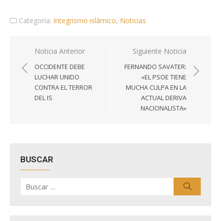
Categoría:
Integrismo islámico
,
Noticias
Navegación
Noticia Anterior
Siguiente Noticia
de
OCCIDENTE DEBE
FERNANDO SAVATER:
entradas
LUCHAR UNIDO
«EL PSOE TIENE
CONTRA EL TERROR
MUCHA CULPA EN LA
DEL IS
ACTUAL DERIVA
NACIONALISTA»
BUSCAR
Buscar
Buscar
por: