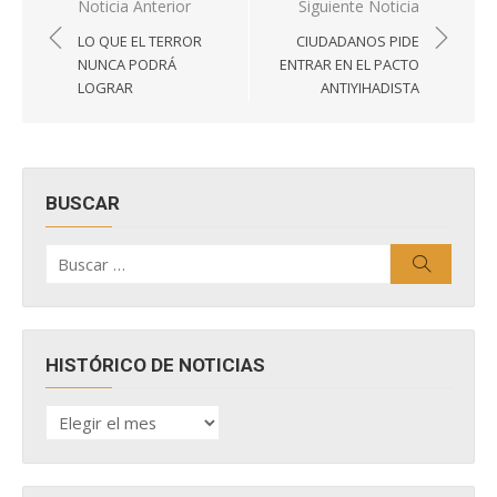
Navegación
Noticia Anterior
Siguiente Noticia
de
LO QUE EL TERROR
CIUDADANOS PIDE
entradas
NUNCA PODRÁ
ENTRAR EN EL PACTO
LOGRAR
ANTIYIHADISTA
BUSCAR
Buscar
Buscar
por:
HISTÓRICO DE NOTICIAS
HISTÓRICO
DE
NOTICIAS