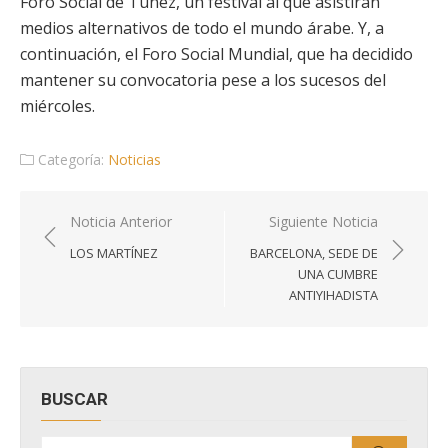
Foro Social de Túnez, un festival al que asistirán
medios alternativos de todo el mundo árabe. Y, a
continuación, el Foro Social Mundial, que ha decidido
mantener su convocatoria pese a los sucesos del
miércoles.
Categoría:
Noticias
Navegación
Noticia Anterior
Siguiente Noticia
de
LOS MARTÍNEZ
BARCELONA, SEDE DE
entradas
UNA CUMBRE
ANTIYIHADISTA
BUSCAR
Buscar