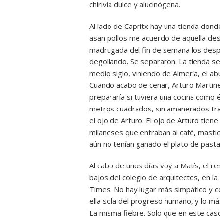
chirivía dulce y alucinógena.
Al lado de Capritx hay una tienda don
asan pollos me acuerdo de aquella des
madrugada del fin de semana los despe
degollando. Se separaron. La tienda se
medio siglo, viniendo de Almería, el ab
Cuando acabo de cenar, Arturo Martínez,
prepararía si tuviera una cocina como 
metros cuadrados, sin amanerados trag
el ojo de Arturo. El ojo de Arturo tiene
milaneses que entraban al café, masti
aún no tenían ganado el plato de pasta.
Al cabo de unos días voy a Matís, el re
bajos del colegio de arquitectos, en la
Times. No hay lugar más simpático y co
ella sola del progreso humano, y lo má
La misma fiebre. Solo que en este caso