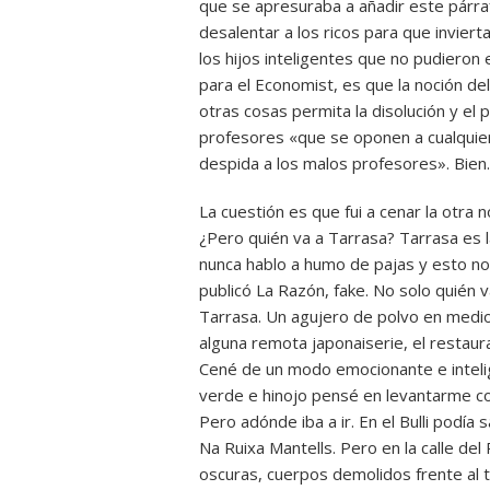
que se apresuraba a añadir este párraf
desalentar a los ricos para que invier
los hijos inteligentes que no pudieron
para el Economist, es que la noción del
otras cosas permita la disolución y el 
profesores «que se oponen a cualquier
despida a los malos profesores». Bien.
La cuestión es que fui a cenar la otra
¿Pero quién va a Tarrasa? Tarrasa es 
nunca hablo a humo de pajas y esto no 
publicó La Razón, fake. No solo quién 
Tarrasa. Un agujero de polvo en medio
alguna remota japonaiserie, el restau
Cené de un modo emocionante e intelig
verde e hinojo pensé en levantarme com
Pero adónde iba a ir. En el Bulli podía
Na Ruixa Mantells. Pero en la calle del
oscuras, cuerpos demolidos frente al t