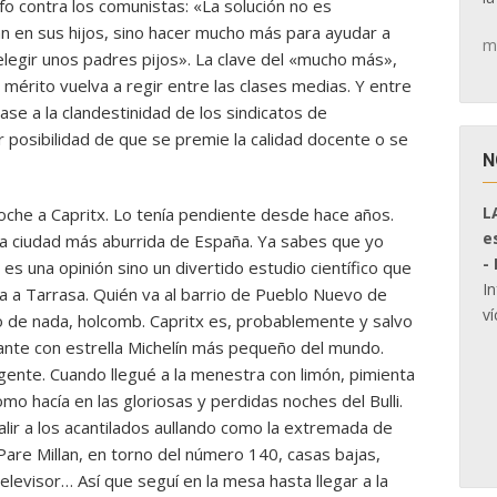
o contra los comunistas: «La solución no es
tan en sus hijos, sino hacer mucho más para ayudar a
m
 elegir unos padres pijos». La clave del «mucho más»,
 mérito vuelva a regir entre las clases medias. Y entre
pase a la clandestinidad de los sindicatos de
 posibilidad de que se premie la calidad docente o se
N
L
 noche a Capritx. Lo tenía pendiente desde hace años.
e
la ciudad más aburrida de España. Ya sabes que yo
-
es una opinión sino un divertido estudio científico que
I
va a Tarrasa. Quién va al barrio de Pueblo Nuevo de
ví
 de nada, holcomb. Capritx es, probablemente y salvo
rante con estrella Michelín más pequeño del mundo.
ente. Cuando llegué a la menestra con limón, pimienta
o hacía en las gloriosas y perdidas noches del Bulli.
 salir a los acantilados aullando como la extremada de
 Pare Millan, en torno del número 140, casas bajas,
elevisor… Así que seguí en la mesa hasta llegar a la