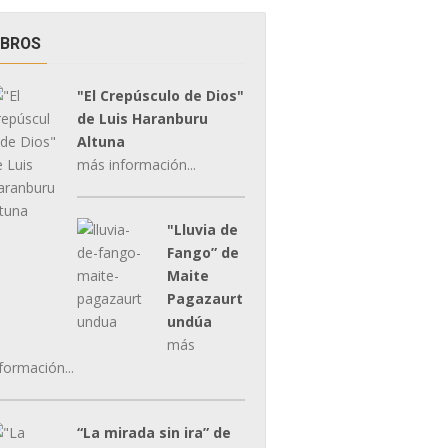
IBROS
"El Crepúsculo de Dios"
de Luis Haranburu
Altuna
más información...
"Lluvia de
Fango” de
Maite
Pagazaurt
undúa
más
formación...
“La mirada sin ira” de