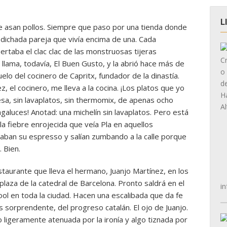
L
de asan pollos. Siempre que paso por una tienda donde
dichada pareja que vivía encima de una. Cada
rtaba el clac clac de las monstruosas tijeras
 llama, todavía, El Buen Gusto, y la abrió hace más de
uelo del cocinero de Capritx, fundador de la dinastía.
 el cocinero, me lleva a la cocina. ¡Los platos que yo
ésa, sin lavaplatos, sin thermomix, de apenas ocho
aluces! Anotad: una michelín sin lavaplatos. Pero está
 la fiebre enrojecida que veía Pla en aquellos
caban su espresso y salían zumbando a la calle porque
 Bien.
staurante que lleva el hermano, Juanjo Martínez, en los
 plaza de la catedral de Barcelona. Pronto saldrá en el
in
ol en toda la ciudad. Hacen una escalibada que da fe
s sorprendente, del progreso catalán. El ojo de Juanjo.
 ligeramente atenuada por la ironía y algo tiznada por