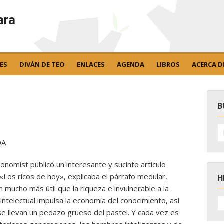
ara
ES
DIVÁN DE TEO
ENLACES
AGENDA
LIBROS
ACERCA D
B
B
po
DA
nomist publicó un interesante y sucinto artículo
 «Los ricos de hoy», explicaba el párrafo medular,
H
 mucho más útil que la riqueza e invulnerable a la
H
al intelectual impulsa la economía del conocimiento, así
D
e llevan un pedazo grueso del pastel. Y cada vez es
N