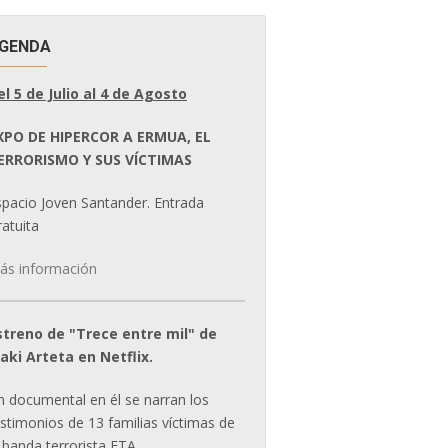
GENDA
el 5 de Julio al 4 de Agosto
XPO DE HIPERCOR A ERMUA, EL
ERRORISMO Y SUS VÍCTIMAS
spacio Joven Santander. Entrada
atuita
ás información
streno de "Trece entre mil" de
ñaki Arteta en Netflix.
n documental en él se narran los
estimonios de 13 familias víctimas de
 banda terrorista ETA.