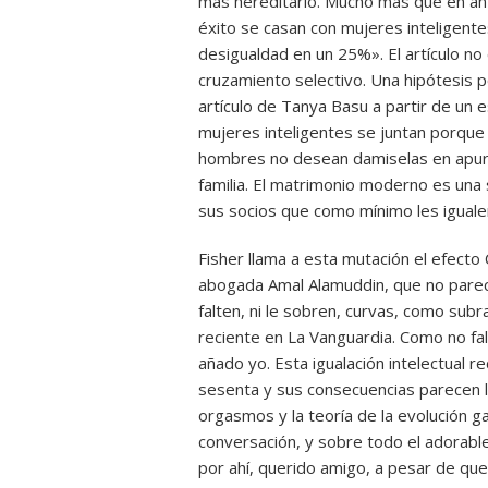
más hereditario. Mucho más que en ant
éxito se casan con mujeres inteligente
desigualdad en un 25%». El artículo n
cruzamiento selectivo. Una hipótesis p
artículo de Tanya Basu a partir de un
mujeres inteligentes se juntan porque
hombres no desean damiselas en apuros
familia. El matrimonio moderno es un
sus socios que como mínimo les iguale
Fisher llama a esta mutación el efecto
abogada Amal Alamuddin, que no parec
falten, ni le sobren, curvas, como sub
reciente en La Vanguardia. Como no fa
añado yo. Esta igualación intelectual r
sesenta y sus consecuencias parecen l
orgasmos y la teoría de la evolución g
conversación, y sobre todo el adorabl
por ahí, querido amigo, a pesar de qu