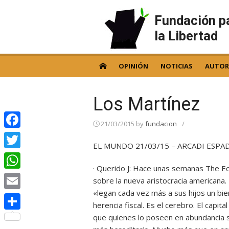
Skip
to
Fundación p
content
la Libertad
OPINIÓN
NOTICIAS
AUTOR
Los Martínez
21/03/2015
by
fundacion
/
Facebook
EL MUNDO 21/03/15 – ARCADI ESPA
Twitter
· Querido J: Hace unas semanas The Eco
WhatsApp
sobre la nueva aristocracia americana.
«legan cada vez más a sus hijos un bien
Email
herencia fiscal. Es el cerebro. El capit
que quienes lo poseen en abundancia s
Compartir