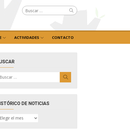
Buscar
Buscar
por:
E
ACTIVIDADES
CONTACTO
USCAR
uscar
Buscar
r:
ISTÓRICO DE NOTICIAS
ISTÓRICO
E
OTICIAS