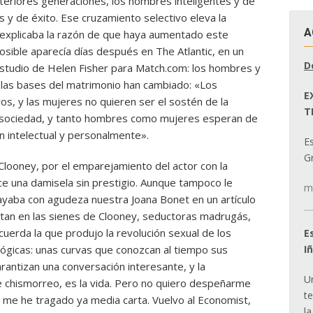
eriores generaciones, los hombres inteligentes y de
s y de éxito. Ese cruzamiento selectivo eleva la
A
o explicaba la razón de que haya aumentado este
osible aparecía días después en The Atlantic, en un
D
 estudio de Helen Fisher para Match.com: los hombres y
 las bases del matrimonio han cambiado: «Los
E
, y las mujeres no quieren ser el sostén de la
T
a sociedad, y tanto hombres como mujeres esperan de
n intelectual y personalmente».
E
Gr
 Clooney, por el emparejamiento del actor con la
e una damisela sin prestigio. Aunque tampoco le
m
rayaba con agudeza nuestra Joana Bonet en un artículo
ltan en las sienes de Clooney, seductoras madrugás,
ecuerda la que produjo la revolución sexual de los
E
I
ógicas: unas curvas que conozcan al tiempo sus
arantizan una conversación interesante, y la
U
e chismorreo, es la vida. Pero no quiero despeñarme
t
e me he tragado ya media carta. Vuelvo al Economist,
la