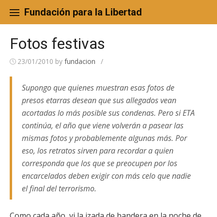
Skip
to
Fundación para la Libertad
content
Fotos festivas
23/01/2010
by
fundacion
/
Supongo que quienes muestran esas fotos de
presos etarras desean que sus allegados vean
acortadas lo más posible sus condenas. Pero si ETA
continúa, el año que viene volverán a pasear las
mismas fotos y probablemente algunas más. Por
eso, los retratos sirven para recordar a quien
corresponda que los que se preocupen por los
encarcelados deben exigir con más celo que nadie
el final del terrorismo.
Como cada año, vi la izada de bandera en la noche de