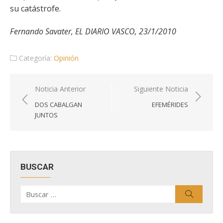
su catástrofe.
Fernando Savater, EL DIARIO VASCO, 23/1/2010
Categoría:
Opinión
Navegación
Noticia Anterior
Siguiente Noticia
de
DOS CABALGAN
EFEMÉRIDES
entradas
JUNTOS
BUSCAR
Buscar
Buscar
por: