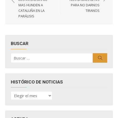
entradas
MAS HUNDEN A
PARA NO DARNOS
CATALUÑA EN LA
TIRANOS
PARÁLISIS
BUSCAR
Buscar
Buscar
por:
HISTÓRICO DE NOTICIAS
HISTÓRICO
DE
NOTICIAS