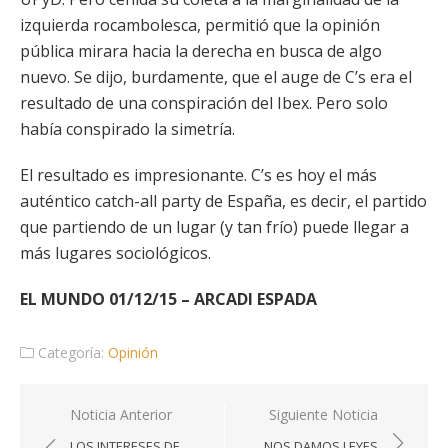
izquierda rocambolesca, permitió que la opinión
pública mirara hacia la derecha en busca de algo
nuevo. Se dijo, burdamente, que el auge de C’s era el
resultado de una conspiración del Ibex. Pero solo
había conspirado la simetría.
El resultado es impresionante. C’s es hoy el más
auténtico catch-all party de España, es decir, el partido
que partiendo de un lugar (y tan frío) puede llegar a
más lugares sociológicos.
EL MUNDO 01/12/15 – ARCADI ESPADA
Categoría:
Opinión
Navegación
Noticia Anterior
Siguiente Noticia
de
LOS INTERESES DE
NOS DAMOS LEYES