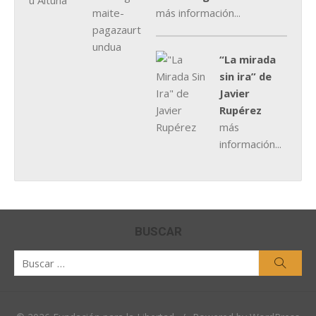
más información...
“La mirada
sin ira” de
Javier
Rupérez
más
información...
BUSCAR
Buscar
Busca
por: