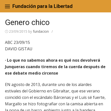
Skip
to
Fundación para la Libertad
content
Genero chico
23/09/2015
by
fundacion
/
ABC 23/09/15
DAVID GISTAU
· Lo que no sabemos ahora es qué nos devolverá
Junqueras cuando tiremos de la cuerda después de
ese debate medio circense
EN agosto de 2013, durante uno de los alardes
estivales del Gobierno en Gibraltar, que ese verano
coincidió con el escándalo Bárcenas y el Luis sé fuerte,
Margallo se hizo fotografiar con la camisa abierta en
la popa de un barco, enhiesto junto a la bandera.