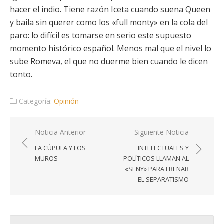
hacer el indio. Tiene razón Iceta cuando suena Queen
y baila sin querer como los «full monty» en la cola del
paro: lo difícil es tomarse en serio este supuesto
momento histórico español. Menos mal que el nivel lo
sube Romeva, el que no duerme bien cuando le dicen
tonto.
Categoría:
Opinión
Navegación
Noticia Anterior
Siguiente Noticia
de
LA CÚPULA Y LOS
INTELECTUALES Y
entradas
MUROS
POLÍTICOS LLAMAN AL
«SENY» PARA FRENAR
EL SEPARATISMO