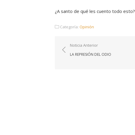
¿A santo de qué les cuento todo esto?
Categoría:
Opinión
Navegación
Noticia Anterior
de
LA REPRESIÓN DEL ODIO
entradas