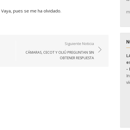
 Vaya, pues se me ha olvidado.
m
N
Siguiente Noticia
CÁMARAS, CECOT Y OLIÚ PREGUNTAN SIN
L
OBTENER RESPUESTA
e
-
I
ví