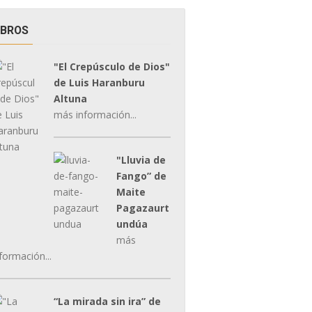
IBROS
"El Crepúsculo de Dios"
de Luis Haranburu
Altuna
más información...
"Lluvia de
Fango” de
Maite
Pagazaurt
undúa
más
formación...
“La mirada sin ira” de