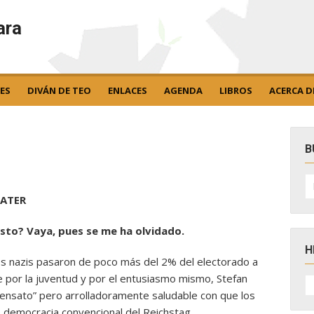
ara
ES
DIVÁN DE TEO
ENLACES
AGENDA
LIBROS
ACERCA D
B
B
po
VATER
esto? Vaya, pues se me ha olvidado.
H
os nazis pasaron de poco más del 2% del electorado a
 por la juventud y por el entusiasmo mismo, Stefan
H
D
sensato” pero arrolladoramente saludable con que los
N
e democracia convencional del Reichstag.