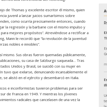
hijo de Thomas y excelente escritor él mismo, quien
A
ncia juvenil a lanzar juicios sumarísimos sobre
enden, como ocurría precisamente entonces, cuando
D
 la regresión y la barbarie con el mismo impulso y
E
para mejores propósitos”. Atreviéndose a rectificar a
T
, Mann le recordó que “la revolución de la juventud
erzas nobles e innobles”.
E
Gr
sí mismo. Sus obras fueron quemadas públicamente,
publicaciones, su casa de Salzburgo saqueada… Tras
m
tados Unidos y Brasil, se suicidó con su mujer en
n tuvo que exilarse, denunciando incansablemente el
 se alistó en el ejército y desembarcó en Italia.
E
I
ticos e inconformistas tuvieron problemas para ser
l sur de Francia en 1949. Y mientras los jóvenes
U
imientos radicales que cancelasen de una vez la
t
la