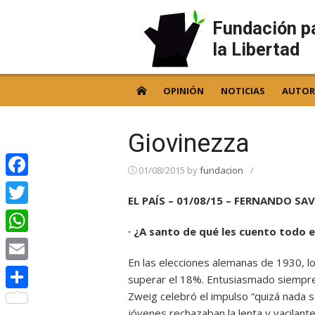
Skip
to
Fundación p
content
la Libertad
OPINIÓN
NOTICIAS
AUTOR
Giovinezza
01/08/2015
by
fundacion
/
Facebook
EL PAÍS – 01/08/15 – FERNANDO SA
Twitter
· ¿A santo de qué les cuento todo 
WhatsApp
En las elecciones alemanas de 1930, l
Email
superar el 18%. Entusiasmado siempre
Zweig celebró el impulso “quizá nada 
Compartir
jóvenes rechazaban la lenta y vacilant