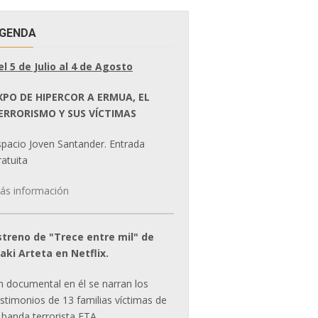
GENDA
el 5 de Julio al 4 de Agosto
XPO DE HIPERCOR A ERMUA, EL
ERRORISMO Y SUS VÍCTIMAS
spacio Joven Santander. Entrada
atuita
ás información
streno de "Trece entre mil" de
ñaki Arteta en Netflix.
n documental en él se narran los
estimonios de 13 familias víctimas de
 banda terrorista ETA.