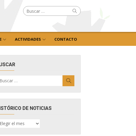
Buscar
Buscar
por:
E
ACTIVIDADES
CONTACTO
USCAR
uscar
Buscar
r:
ISTÓRICO DE NOTICIAS
ISTÓRICO
E
OTICIAS