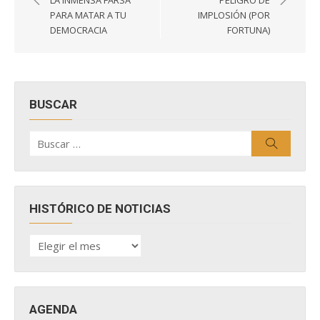
LA INMENSA FARSA
PELIGRO DE
entradas
PARA MATAR A TU
IMPLOSIÓN (POR
DEMOCRACIA
FORTUNA)
BUSCAR
Buscar
Buscar
por:
HISTÓRICO DE NOTICIAS
HISTÓRICO
DE
NOTICIAS
AGENDA