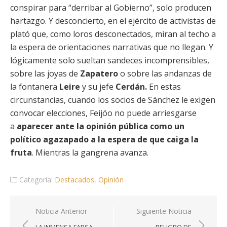
conspirar para “derribar al Gobierno”, solo producen
hartazgo. Y desconcierto, en el ejército de activistas de
plató que, como loros desconectados, miran al techo a
la espera de orientaciones narrativas que no llegan. Y
lógicamente solo sueltan sandeces incomprensibles,
sobre las joyas de
Zapatero
o sobre las andanzas de
la fontanera
Leire
y su jefe
Cerdán.
En estas
circunstancias, cuando los socios de Sánchez le exigen
convocar elecciones, Feijóo no puede arriesgarse
a
aparecer ante la opinión pública como un
político agazapado a la espera de que caiga la
fruta
. Mientras la gangrena avanza.
Categoría:
Destacados
,
Opinión
Navegación
Noticia Anterior
Siguiente Noticia
de